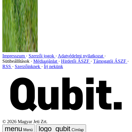
Impresszum
Szerzői jogok
Adatvédelmi nyilatkozat
Sütibeállítások
Médiaajánlat
Hirdetői ÁSZF
Támogatói ÁSZF
RSS
Szerzőinknek
Írj nekünk
©
2026
Magyar Jeti Zrt.
Menü
Címlap