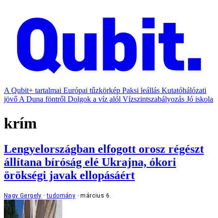
A Qubit+ tartalmai
Európai tűzkörkép
Paksi leállás
Kutatóhálózati
jövő
A Duna föntről
Dolgok a víz alól
Vízszintszabályozás
Jó iskola
krím
Lengyelországban elfogott orosz régészt
állítana bíróság elé Ukrajna, ókori
örökségi javak ellopásáért
Nagy Gergely
tudomány
március 6.