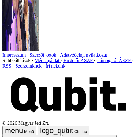
Impresszum
Szerzői jogok
Adatvédelmi nyilatkozat
Sütibeállítások
Médiaajánlat
Hirdetői ÁSZF
Támogatói ÁSZF
RSS
Szerzőinknek
Írj nekünk
©
2026
Magyar Jeti Zrt.
Menü
Címlap