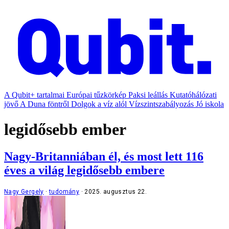
A Qubit+ tartalmai
Európai tűzkörkép
Paksi leállás
Kutatóhálózati
jövő
A Duna föntről
Dolgok a víz alól
Vízszintszabályozás
Jó iskola
legidősebb ember
Nagy-Britanniában él, és most lett 116
éves a világ legidősebb embere
Nagy Gergely
tudomány
2025. augusztus 22.