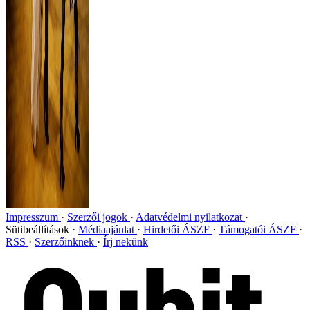
Impresszum
Szerzői jogok
Adatvédelmi nyilatkozat
Sütibeállítások
Médiaajánlat
Hirdetői ÁSZF
Támogatói ÁSZF
RSS
Szerzőinknek
Írj nekünk