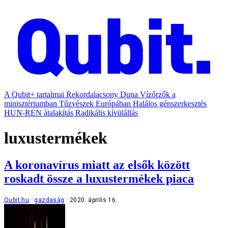
A Qubit+ tartalmai
Rekordalacsony Duna
Vízőrzők a
minisztériumban
Tűzvészek Európában
Halálos génszerkesztés
HUN-REN átalakítás
Radikális kívülállás
luxustermékek
A koronavírus miatt az elsők között
roskadt össze a luxustermékek piaca
Qubit.hu
gazdaság
2020. április 16.