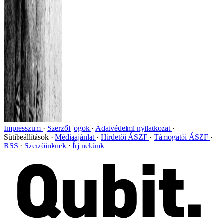
Impresszum
Szerzői jogok
Adatvédelmi nyilatkozat
Sütibeállítások
Médiaajánlat
Hirdetői ÁSZF
Támogatói ÁSZF
RSS
Szerzőinknek
Írj nekünk