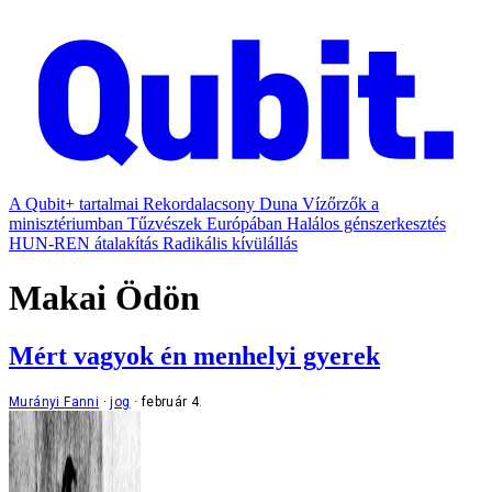
A Qubit+ tartalmai
Rekordalacsony Duna
Vízőrzők a
minisztériumban
Tűzvészek Európában
Halálos génszerkesztés
HUN-REN átalakítás
Radikális kívülállás
Makai Ödön
Mért vagyok én menhelyi gyerek
Murányi Fanni
jog
február 4.