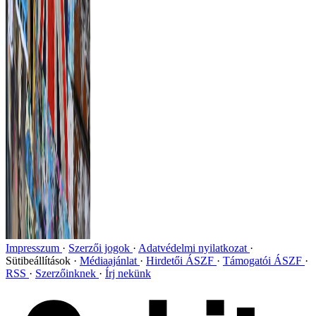
Impresszum
Szerzői jogok
Adatvédelmi nyilatkozat
Sütibeállítások
Médiaajánlat
Hirdetői ÁSZF
Támogatói ÁSZF
RSS
Szerzőinknek
Írj nekünk