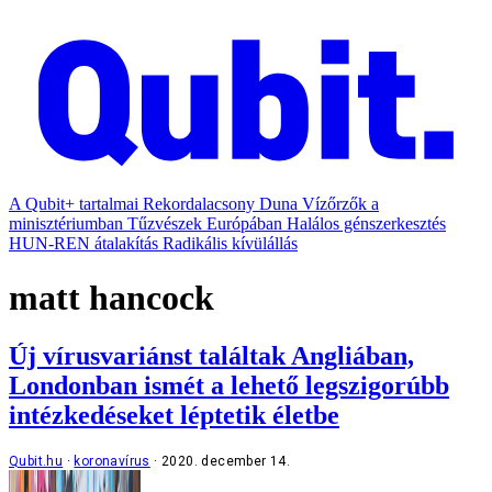
A Qubit+ tartalmai
Rekordalacsony Duna
Vízőrzők a
minisztériumban
Tűzvészek Európában
Halálos génszerkesztés
HUN-REN átalakítás
Radikális kívülállás
matt hancock
Új vírusvariánst találtak Angliában,
Londonban ismét a lehető legszigorúbb
intézkedéseket léptetik életbe
Qubit.hu
koronavírus
2020. december 14.