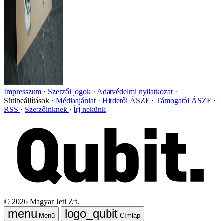
Impresszum
Szerzői jogok
Adatvédelmi nyilatkozat
Sütibeállítások
Médiaajánlat
Hirdetői ÁSZF
Támogatói ÁSZF
RSS
Szerzőinknek
Írj nekünk
©
2026
Magyar Jeti Zrt.
Menü
Címlap