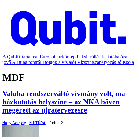
A Qubit+ tartalmai
Európai tűzkörkép
Paksi leállás
Kutatóhálózati
jövő
A Duna föntről
Dolgok a víz alól
Vízszintszabályozás
Jó iskola
MDF
Valaha rendszerváltó vívmány volt, ma
házkutatás helyszíne – az NKA bőven
megérett az újratervezésre
Nagy Gergely
KULTÚRA
június 2.