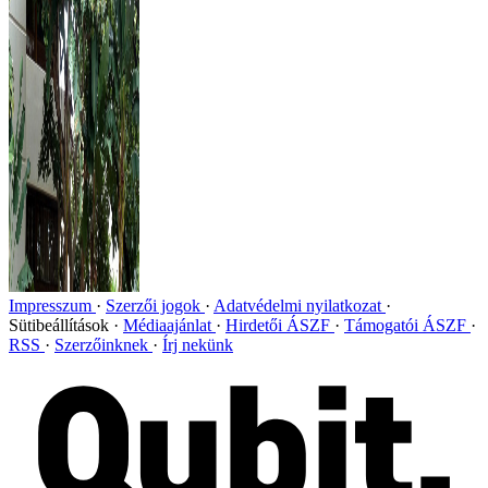
Impresszum
Szerzői jogok
Adatvédelmi nyilatkozat
Sütibeállítások
Médiaajánlat
Hirdetői ÁSZF
Támogatói ÁSZF
RSS
Szerzőinknek
Írj nekünk