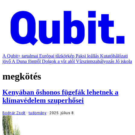
A Qubit+ tartalmai
Európai tűzkörkép
Paksi leállás
Kutatóhálózati
jövő
A Duna föntről
Dolgok a víz alól
Vízszintszabályozás
Jó iskola
megkötés
Kenyában őshonos fügefák lehetnek a
klímavédelem szuperhősei
Bodnár Zsolt
tudomány
2025. július 8.