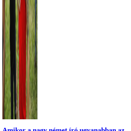
Amikor a nagy német író ugyanabban az