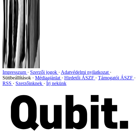
Impresszum
Szerzői jogok
Adatvédelmi nyilatkozat
Sütibeállítások
Médiaajánlat
Hirdetői ÁSZF
Támogatói ÁSZF
RSS
Szerzőinknek
Írj nekünk