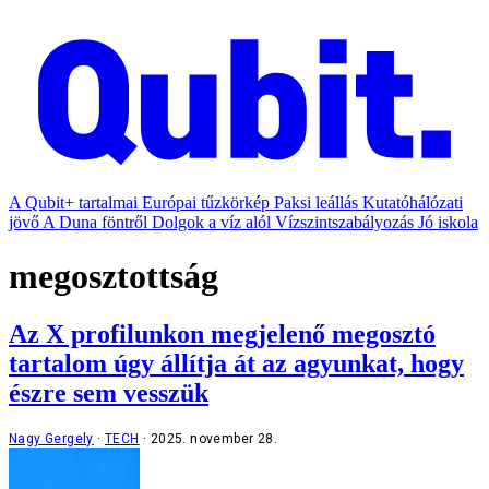
A Qubit+ tartalmai
Európai tűzkörkép
Paksi leállás
Kutatóhálózati
jövő
A Duna föntről
Dolgok a víz alól
Vízszintszabályozás
Jó iskola
megosztottság
Az X profilunkon megjelenő megosztó
tartalom úgy állítja át az agyunkat, hogy
észre sem vesszük
Nagy Gergely
TECH
2025. november 28.