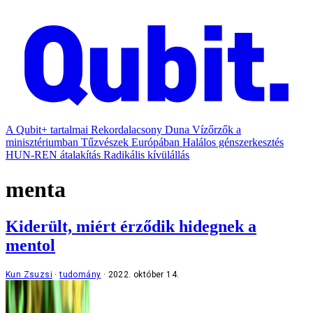
A Qubit+ tartalmai
Rekordalacsony Duna
Vízőrzők a
minisztériumban
Tűzvészek Európában
Halálos génszerkesztés
HUN-REN átalakítás
Radikális kívülállás
menta
Kiderült, miért érződik hidegnek a
mentol
Kun Zsuzsi
tudomány
2022. október 14.