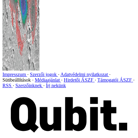
Impresszum
Szerzői jogok
Adatvédelmi nyilatkozat
Sütibeállítások
Médiaajánlat
Hirdetői ÁSZF
Támogatói ÁSZF
RSS
Szerzőinknek
Írj nekünk