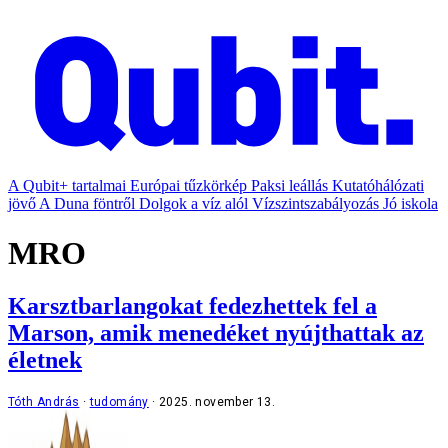
A Qubit+ tartalmai
Európai tűzkörkép
Paksi leállás
Kutatóhálózati
jövő
A Duna föntről
Dolgok a víz alól
Vízszintszabályozás
Jó iskola
MRO
Karsztbarlangokat fedezhettek fel a
Marson, amik menedéket nyújthattak az
életnek
Tóth András
tudomány
2025. november 13.