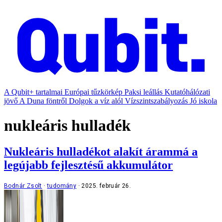
A Qubit+ tartalmai
Európai tűzkörkép
Paksi leállás
Kutatóhálózati
jövő
A Duna föntről
Dolgok a víz alól
Vízszintszabályozás
Jó iskola
nukleáris hulladék
Nukleáris hulladékot alakít árammá a
legújabb fejlesztésű akkumulátor
Bodnár Zsolt
tudomány
2025. február 26.