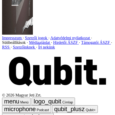
Impresszum
Szerzői jogok
Adatvédelmi nyilatkozat
Sütibeállítások
Médiaajánlat
Hirdetői ÁSZF
Támogatói ÁSZF
RSS
Szerzőinknek
Írj nekünk
©
2026
Magyar Jeti Zrt.
Menü
Címlap
Podcast
Qubit+