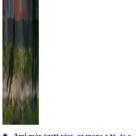
„Ami már égett rész, az maga a tó, és a