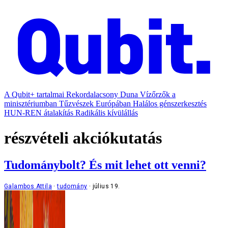
A Qubit+ tartalmai
Rekordalacsony Duna
Vízőrzők a
minisztériumban
Tűzvészek Európában
Halálos génszerkesztés
HUN-REN átalakítás
Radikális kívülállás
részvételi akciókutatás
Tudománybolt? És mit lehet ott venni?
Galambos Attila
tudomány
július 19.