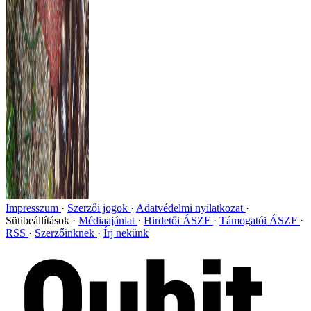
Impresszum
Szerzői jogok
Adatvédelmi nyilatkozat
Sütibeállítások
Médiaajánlat
Hirdetői ÁSZF
Támogatói ÁSZF
RSS
Szerzőinknek
Írj nekünk