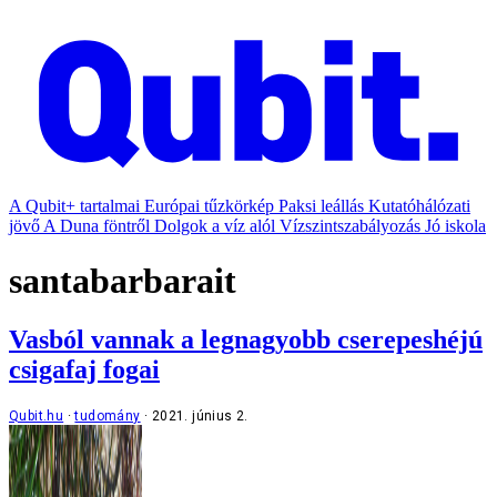
A Qubit+ tartalmai
Európai tűzkörkép
Paksi leállás
Kutatóhálózati
jövő
A Duna föntről
Dolgok a víz alól
Vízszintszabályozás
Jó iskola
santabarbarait
Vasból vannak a legnagyobb cserepeshéjú
csigafaj fogai
Qubit.hu
tudomány
2021. június 2.