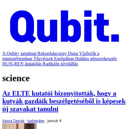
A Qubit+ tartalmai
Rekordalacsony Duna
Vízőrzők a
minisztériumban
Tűzvészek Európában
Halálos génszerkesztés
HUN-REN átalakítás
Radikális kívülállás
science
Az ELTE kutatói bizonyították, hogy a
kutyák gazdáik beszélgetéséből is képesek
új szavakat tanulni
Vajna Tamás
tudomány
január 9.