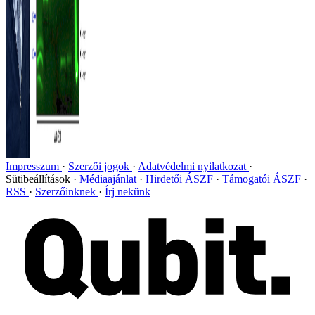
Impresszum
Szerzői jogok
Adatvédelmi nyilatkozat
Sütibeállítások
Médiaajánlat
Hirdetői ÁSZF
Támogatói ÁSZF
RSS
Szerzőinknek
Írj nekünk