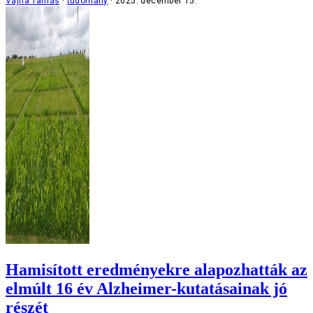
Vajna Tamás
tudomány
2025. december 15.
Hamisított eredményekre alapozhatták az
elmúlt 16 év Alzheimer-kutatásainak jó
részét