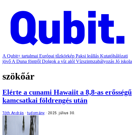
A Qubit+ tartalmai
Európai tűzkörkép
Paksi leállás
Kutatóhálózati
jövő
A Duna föntről
Dolgok a víz alól
Vízszintszabályozás
Jó iskola
szökőár
Elérte a cunami Hawaiit a 8,8-as erősségű
kamcsatkai földrengés után
Tóth András
tudomány
2025. július 30.