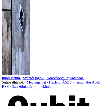
Impresszum
Szerzői jogok
Adatvédelmi nyilatkozat
Sütibeállítások
Médiaajánlat
Hirdetői ÁSZF
Támogatói ÁSZF
RSS
Szerzőinknek
Írj nekünk