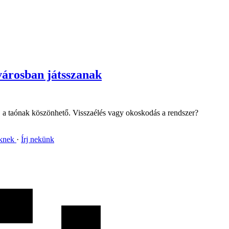
városban játsszanak
, a taónak köszönhető. Visszaélés vagy okoskodás a rendszer?
nknek
Írj nekünk