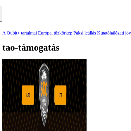
A Qubit+ tartalmai
Európai tűzkörkép
Paksi leállás
Kutatóhálózati jö
tao-támogatás