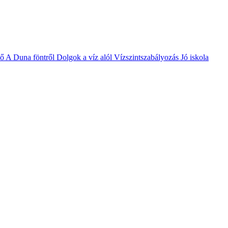
vő
A Duna föntről
Dolgok a víz alól
Vízszintszabályozás
Jó iskola