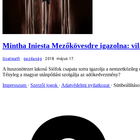
Mintha Iniesta Mezőkövesdre igazolna: vi
Goalieath
gazdaság
2018. május 17.
A huszonötezer lakosú Siófok csapata sorra igazolja a nemzetközileg
Tényleg a magyar utánpótlást szolgálja az adókedvezmény?
Impresszum
Szerzői jogok
Adatvédelmi nyilatkozat
Sütibeállítás