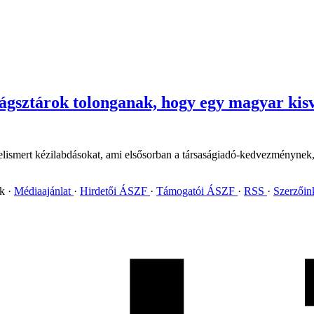
lágsztárok tolonganak, hogy egy magyar kis
 elismert kézilabdásokat, ami elsősorban a társaságiadó-kedvezménynek
ok
Médiaajánlat
Hirdetői ÁSZF
Támogatói ÁSZF
RSS
Szerzői