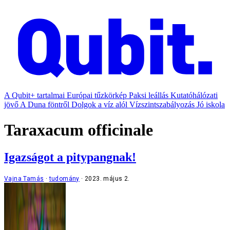
A Qubit+ tartalmai
Európai tűzkörkép
Paksi leállás
Kutatóhálózati
jövő
A Duna föntről
Dolgok a víz alól
Vízszintszabályozás
Jó iskola
Taraxacum officinale
Igazságot a pitypangnak!
Vajna Tamás
tudomány
2023. május 2.