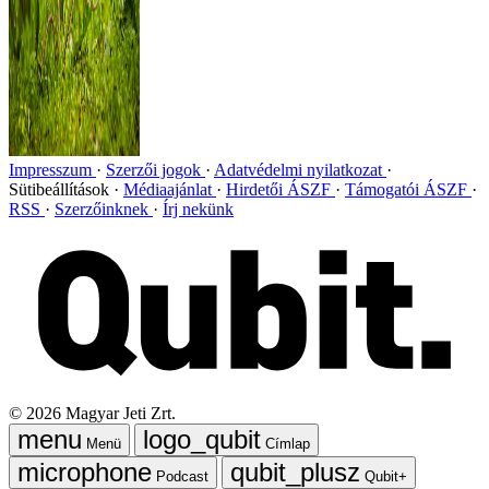
Impresszum
Szerzői jogok
Adatvédelmi nyilatkozat
Sütibeállítások
Médiaajánlat
Hirdetői ÁSZF
Támogatói ÁSZF
RSS
Szerzőinknek
Írj nekünk
©
2026
Magyar Jeti Zrt.
Menü
Címlap
Podcast
Qubit+