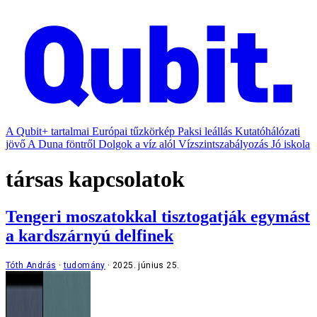
A Qubit+ tartalmai
Európai tűzkörkép
Paksi leállás
Kutatóhálózati
jövő
A Duna föntről
Dolgok a víz alól
Vízszintszabályozás
Jó iskola
társas kapcsolatok
Tengeri moszatokkal tisztogatják egymást
a kardszárnyú delfinek
Tóth András
tudomány
2025. június 25.