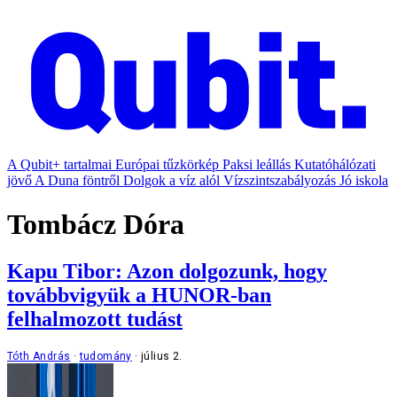
A Qubit+ tartalmai
Európai tűzkörkép
Paksi leállás
Kutatóhálózati
jövő
A Duna föntről
Dolgok a víz alól
Vízszintszabályozás
Jó iskola
Tombácz Dóra
Kapu Tibor: Azon dolgozunk, hogy
továbbvigyük a HUNOR-ban
felhalmozott tudást
Tóth András
tudomány
július 2.