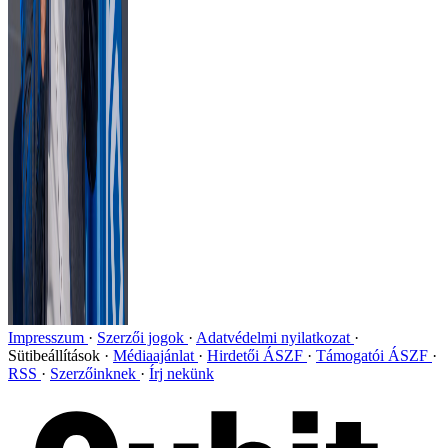
Impresszum
Szerzői jogok
Adatvédelmi nyilatkozat
Sütibeállítások
Médiaajánlat
Hirdetői ÁSZF
Támogatói ÁSZF
RSS
Szerzőinknek
Írj nekünk