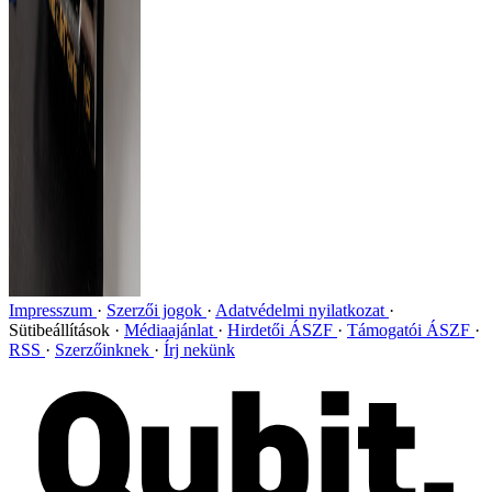
Impresszum
Szerzői jogok
Adatvédelmi nyilatkozat
Sütibeállítások
Médiaajánlat
Hirdetői ÁSZF
Támogatói ÁSZF
RSS
Szerzőinknek
Írj nekünk