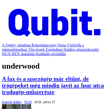
A Qubit+ tartalmai
Rekordalacsony Duna
Vízőrzők a
minisztériumban
Tűzvészek Európában
Halálos génszerkesztés
HUN-REN átalakítás
Radikális kívülállás
underwood
A fax és a szorzógép már eltűnt, de
írógépeket még mindig javít az Ipar utca
irodagép-műszerésze
Dippold Ádám
TECH
2025. július 27.