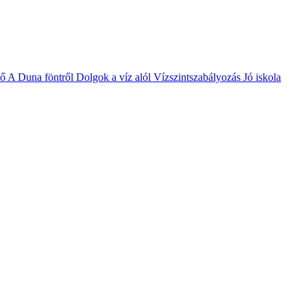
vő
A Duna föntről
Dolgok a víz alól
Vízszintszabályozás
Jó iskola