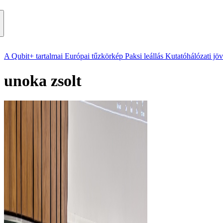
A Qubit+ tartalmai
Európai tűzkörkép
Paksi leállás
Kutatóhálózati jö
unoka zsolt