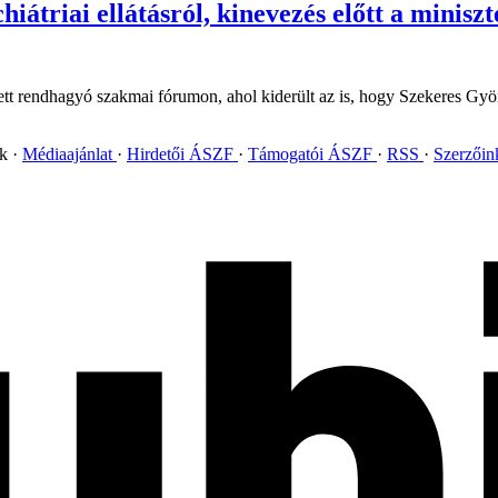
iátriai ellátásról, kinevezés előtt a miniszt
t rendhagyó szakmai fórumon, ahol kiderült az is, hogy Szekeres György
ok
Médiaajánlat
Hirdetői ÁSZF
Támogatói ÁSZF
RSS
Szerzői