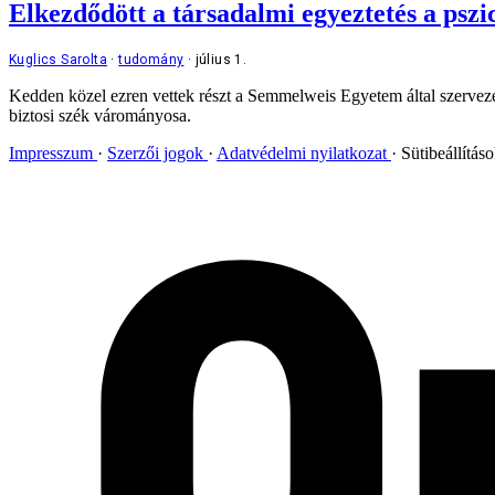
Elkezdődött a társadalmi egyeztetés a pszich
Kuglics Sarolta
tudomány
július 1.
Kedden közel ezren vettek részt a Semmelweis Egyetem által szervezet
biztosi szék várományosa.
Impresszum
Szerzői jogok
Adatvédelmi nyilatkozat
Sütibeállítás