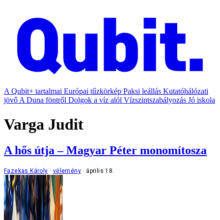
A Qubit+ tartalmai
Európai tűzkörkép
Paksi leállás
Kutatóhálózati
jövő
A Duna föntről
Dolgok a víz alól
Vízszintszabályozás
Jó iskola
Varga Judit
A hős útja – Magyar Péter monomítosza
Fazekas Károly
vélemény
április 18.