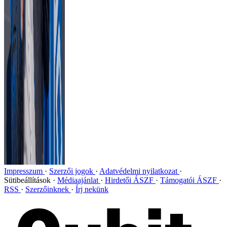
Impresszum
Szerzői jogok
Adatvédelmi nyilatkozat
Sütibeállítások
Médiaajánlat
Hirdetői ÁSZF
Támogatói ÁSZF
RSS
Szerzőinknek
Írj nekünk