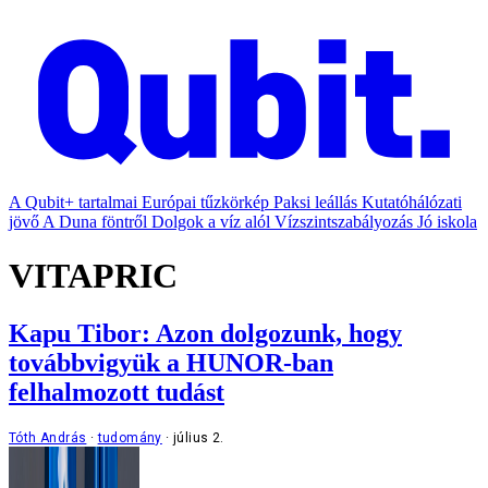
A Qubit+ tartalmai
Európai tűzkörkép
Paksi leállás
Kutatóhálózati
jövő
A Duna föntről
Dolgok a víz alól
Vízszintszabályozás
Jó iskola
VITAPRIC
Kapu Tibor: Azon dolgozunk, hogy
továbbvigyük a HUNOR-ban
felhalmozott tudást
Tóth András
tudomány
július 2.