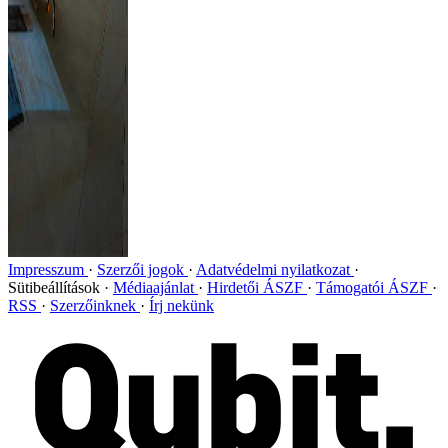
Impresszum
Szerzői jogok
Adatvédelmi nyilatkozat
Sütibeállítások
Médiaajánlat
Hirdetői ÁSZF
Támogatói ÁSZF
RSS
Szerzőinknek
Írj nekünk