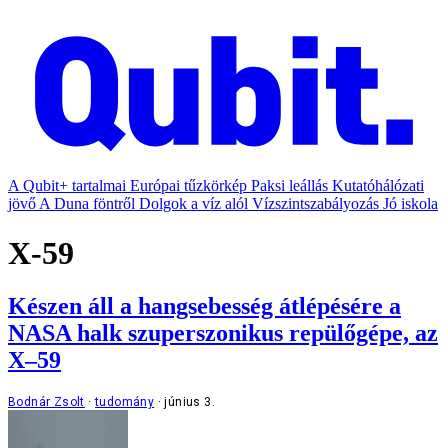
A Qubit+ tartalmai
Európai tűzkörkép
Paksi leállás
Kutatóhálózati
jövő
A Duna föntről
Dolgok a víz alól
Vízszintszabályozás
Jó iskola
X-59
Készen áll a hangsebesség átlépésére a
NASA halk szuperszonikus repülőgépe, az
X–59
Bodnár Zsolt
tudomány
június 3.