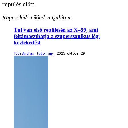
repülés előtt.
Kapcsolódó cikkek a Qubiten:
Túl van első repülésén az X–59, ami
feltámaszthatja a szuperszonikus légi
közlekedést
Tóth András
tudomány
2025. október 29.