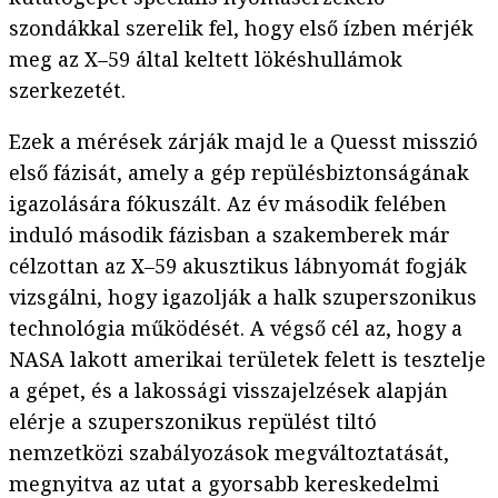
szondákkal szerelik fel, hogy első ízben mérjék
meg az X–59 által keltett lökéshullámok
szerkezetét.
Ezek a mérések zárják majd le a Quesst misszió
első fázisát, amely a gép repülésbiztonságának
igazolására fókuszált. Az év második felében
induló második fázisban a szakemberek már
célzottan az X–59 akusztikus lábnyomát fogják
vizsgálni, hogy igazolják a halk szuperszonikus
technológia működését. A végső cél az, hogy a
NASA lakott amerikai területek felett is tesztelje
a gépet, és a lakossági visszajelzések alapján
elérje a szuperszonikus repülést tiltó
nemzetközi szabályozások megváltoztatását,
megnyitva az utat a gyorsabb kereskedelmi