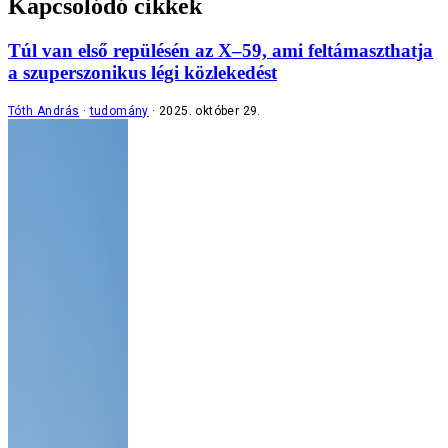
Kapcsolódó cikkek
Túl van első repülésén az X–59, ami feltámaszthatja
a szuperszonikus légi közlekedést
Tóth András
tudomány
2025. október 29.