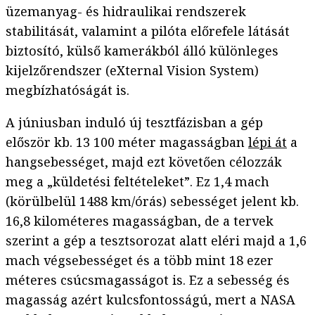
üzemanyag- és hidraulikai rendszerek
stabilitását, valamint a pilóta előrefele látását
biztosító, külső kamerákból álló különleges
kijelzőrendszer (eXternal Vision System)
megbízhatóságát is.
A júniusban induló új tesztfázisban a gép
először kb. 13 100 méter magasságban
lépi át
a
hangsebességet, majd ezt követően célozzák
meg a „küldetési feltételeket”. Ez 1,4 mach
(körülbelül 1488 km/órás) sebességet jelent kb.
16,8 kilométeres magasságban, de a tervek
szerint a gép a tesztsorozat alatt eléri majd a 1,6
mach végsebességet és a több mint 18 ezer
méteres csúcsmagasságot is. Ez a sebesség és
magasság azért kulcsfontosságú, mert a NASA