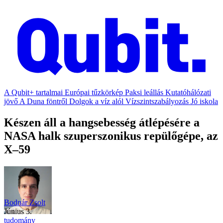
A Qubit+ tartalmai
Európai tűzkörkép
Paksi leállás
Kutatóhálózati
jövő
A Duna föntről
Dolgok a víz alól
Vízszintszabályozás
Jó iskola
Készen áll a hangsebesség átlépésére a
NASA halk szuperszonikus repülőgépe, az
X–59
Bodnár Zsolt
június 3.
tudomány