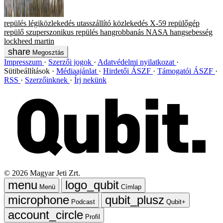
repülés
légiközlekedés
utasszállító
közlekedés
X-59
repülőgép
repülő
szuperszonikus repülés
hangrobbanás
NASA
hangsebesség
lockheed martin
Megosztás
Impresszum
Szerzői jogok
Adatvédelmi nyilatkozat
Sütibeállítások
Médiaajánlat
Hirdetői ÁSZF
Támogatói ÁSZF
RSS
Szerzőinknek
Írj nekünk
©
2026
Magyar Jeti Zrt.
Menü
Címlap
Podcast
Qubit+
Profil