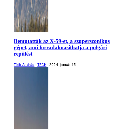
Bemutatták az X-59-et, a szuperszonikus
gépet, ami forradalmasíthatja a polgári
repülést
Tóth András
TECH
2024. január 15.