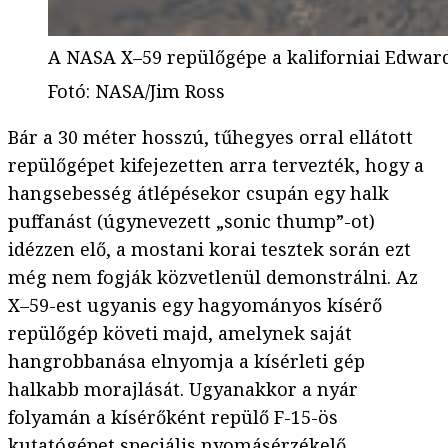
A NASA X–59 repülőgépe a kaliforniai Edwar
Fotó
:
NASA/Jim Ross
Bár a 30 méter hosszú, tűhegyes orral ellátott
repülőgépet kifejezetten arra tervezték, hogy a
hangsebesség átlépésekor csupán egy halk
puffanást (úgynevezett „sonic thump”-ot)
idézzen elő, a mostani korai tesztek során ezt
még nem fogják közvetlenül demonstrálni. Az
X–59-est ugyanis egy hagyományos kísérő
repülőgép követi majd, amelynek saját
hangrobbanása elnyomja a kísérleti gép
halkabb morajlását. Ugyanakkor a nyár
folyamán a kísérőként repülő F-15-ös
kutatógépet speciális nyomásérzékelő