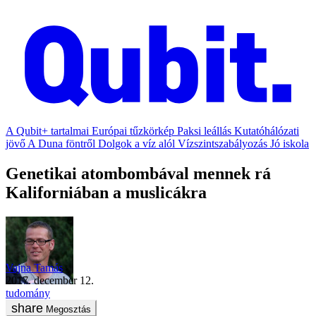
A Qubit+ tartalmai
Európai tűzkörkép
Paksi leállás
Kutatóhálózati
jövő
A Duna föntről
Dolgok a víz alól
Vízszintszabályozás
Jó iskola
Genetikai atombombával mennek rá
Kaliforniában a muslicákra
Vajna Tamás
2017. december 12.
tudomány
Megosztás