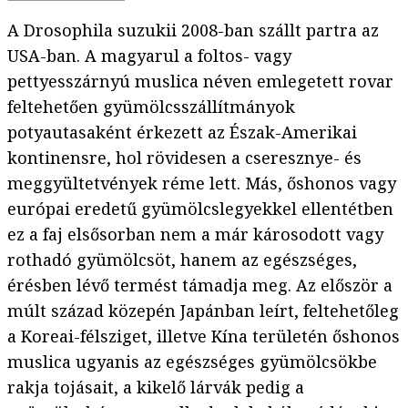
A Drosophila suzukii 2008-ban szállt partra az
USA-ban. A magyarul a foltos- vagy
pettyesszárnyú muslica néven emlegetett rovar
feltehetően gyümölcsszállítmányok
potyautasaként érkezett az Észak-Amerikai
kontinensre, hol rövidesen a cseresznye- és
meggyültetvények réme lett. Más, őshonos vagy
európai eredetű gyümölcslegyekkel ellentétben
ez a faj elsősorban nem a már károsodott vagy
rothadó gyümölcsöt, hanem az egészséges,
érésben lévő termést támadja meg. Az először a
múlt század közepén Japánban leírt, feltehetőleg
a Koreai-félsziget, illetve Kína területén őshonos
muslica ugyanis az egészséges gyümölcsökbe
rakja tojásait, a kikelő lárvák pedig a