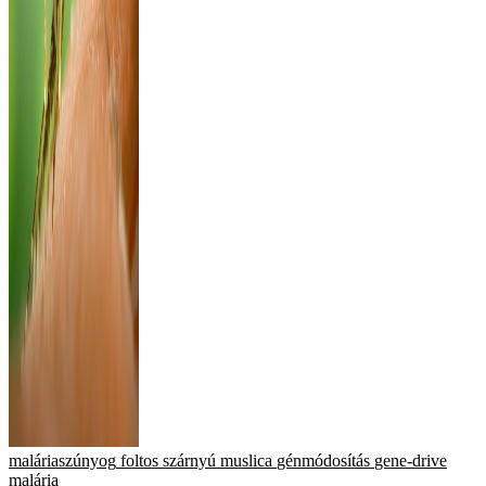
maláriaszúnyog
foltos szárnyú muslica
génmódosítás
gene-drive
malária