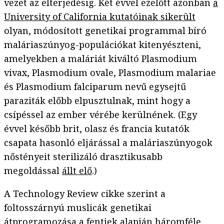
vezet az elterjedésig. Két évvel ezelőtt azonban
a
University of California kutatóinak sikerült
olyan, módosított genetikai programmal bíró
maláriaszúnyog-populációkat kitenyészteni,
amelyekben a maláriát kiváltó Plasmodium
vivax, Plasmodium ovale, Plasmodium malariae
és Plasmodium falciparum nevű egysejtű
paraziták előbb elpusztulnak, mint hogy a
csípéssel az ember vérébe kerülnének. (Egy
évvel később brit, olasz és francia kutatók
csapata hasonló eljárással a maláriaszúnyogok
nőstényeit sterilizáló drasztikusabb
megoldással
állt elő
.)
A Technology Review cikke szerint a
foltosszárnyú muslicák genetikai
átprogramozása a fentiek alapján háromféle