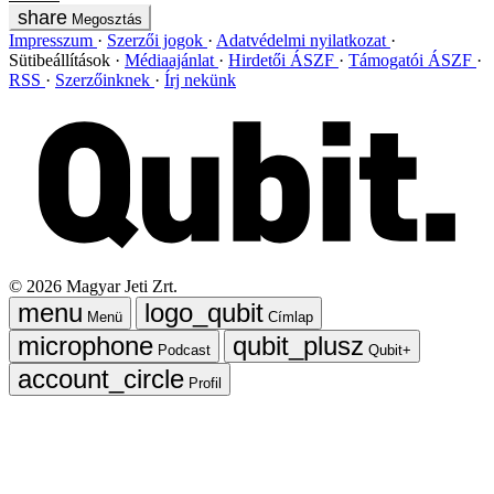
Megosztás
Impresszum
Szerzői jogok
Adatvédelmi nyilatkozat
Sütibeállítások
Médiaajánlat
Hirdetői ÁSZF
Támogatói ÁSZF
RSS
Szerzőinknek
Írj nekünk
©
2026
Magyar Jeti Zrt.
Menü
Címlap
Podcast
Qubit+
Profil