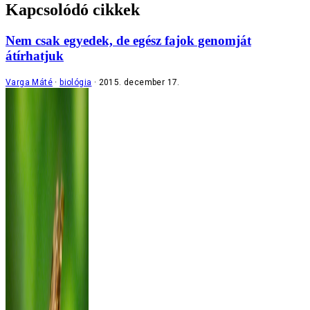
Kapcsolódó cikkek
Nem csak egyedek, de egész fajok genomját
átírhatjuk
Varga Máté
biológia
2015. december 17.