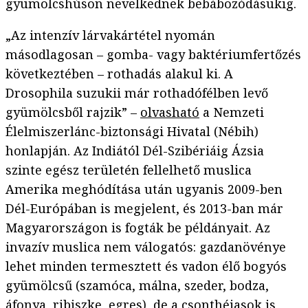
gyümölcshúson nevelkednek bebábozódásukig.
„Az intenzív lárvakártétel nyomán
másodlagosan – gomba- vagy baktériumfertőzés
következtében – rothadás alakul ki. A
Drosophila suzukii már rothadófélben levő
gyümölcsből rajzik” –
olvasható
a Nemzeti
Élelmiszerlánc-biztonsági Hivatal (Nébih)
honlapján. Az Indiától Dél-Szibériáig Ázsia
szinte egész területén fellelhető muslica
Amerika meghódítása után ugyanis 2009-ben
Dél-Európában is megjelent, és 2013-ban már
Magyarországon is fogták be példányait. Az
invazív muslica nem válogatós: gazdanövénye
lehet minden termesztett és vadon élő bogyós
gyümölcsű (szamóca, málna, szeder, bodza,
áfonya, ribiszke, egres), de a csonthéjasok is