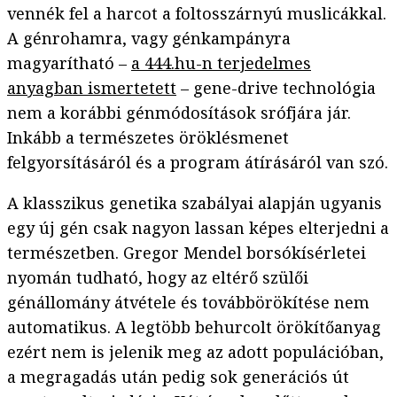
vennék fel a harcot a foltosszárnyú muslicákkal.
A génrohamra, vagy génkampányra
magyarítható –
a 444.hu-n terjedelmes
anyagban ismertetett
– gene-drive technológia
nem a korábbi génmódosítások srófjára jár.
Inkább a természetes öröklésmenet
felgyorsításáról és a program átírásáról van szó.
A klasszikus genetika szabályai alapján ugyanis
egy új gén csak nagyon lassan képes elterjedni a
természetben. Gregor Mendel borsókísérletei
nyomán tudható, hogy az eltérő szülői
génállomány átvétele és továbbörökítése nem
automatikus. A legtöbb behurcolt örökítőanyag
ezért nem is jelenik meg az adott populációban,
a megragadás után pedig sok generációs út