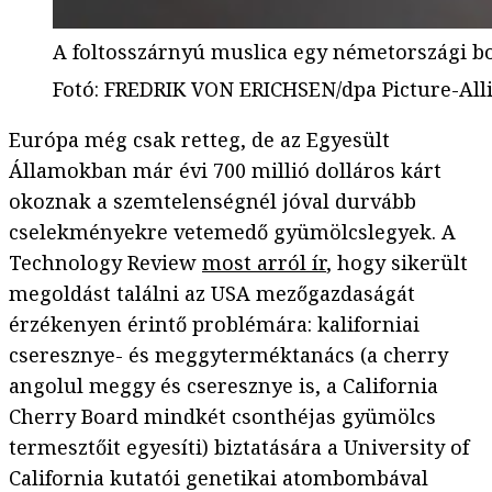
A foltosszárnyú muslica egy németországi b
Fotó
:
FREDRIK VON ERICHSEN/dpa Picture-All
Európa még csak retteg, de az Egyesült
Államokban már évi 700 millió dolláros kárt
okoznak a szemtelenségnél jóval durvább
cselekményekre vetemedő gyümölcslegyek. A
Technology Review
most arról ír
, hogy sikerült
megoldást találni az USA mezőgazdaságát
érzékenyen érintő problémára: kaliforniai
cseresznye- és meggyterméktanács (a cherry
angolul meggy és cseresznye is, a California
Cherry Board mindkét csonthéjas gyümölcs
termesztőit egyesíti) biztatására a University of
California kutatói genetikai atombombával