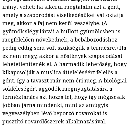
irányt vehet: ha sikerül megtalálni azt a gént,
amely a szaporodási viselkedésüket változtatja
meg, akkor a faj nem kerül veszélybe. (A
gyümölcslégy lárvái a hullott gyümölcsben is
megfelelően növekednek, a bebábozódáshoz
pedig eddig sem volt szükségük a termésre.) Ha
ez nem megy, akkor a nőstények szaporodását
lehetetlenítenék el. A harmadik lehetőség, hogy
kikapcsolják a muslica átteleléséért felelős a
gént, így a tavaszt már nem éri meg. A biológiai
sokféleségért aggódók megnyugtatására a
terméktanács azt hozza fel, hogy így mégiscsak
jobban járna mindenki, mint az amúgyis
végveszélyben lévő beporzó rovarokat is
pusztító rovarölőszerek alkalmazásával.