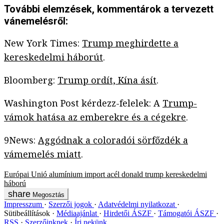
További elemzések, kommentárok a tervezett
vánemelésről:
New York Times:
Trump meghirdette a
kereskedelmi háborút
.
Bloomberg:
Trump ordít, Kína ásít
.
Washington Post kérdezz-felelek: A
Trump-
vámok hatása az emberekre és a cégekre
.
9News:
Aggódnak a coloradói sörfőzdék a
vámemelés miatt
.
Európai Unió
alumínium
import
acél
donald trump
kereskedelmi
háború
Megosztás
Impresszum
Szerzői jogok
Adatvédelmi nyilatkozat
Sütibeállítások
Médiaajánlat
Hirdetői ÁSZF
Támogatói ÁSZF
RSS
Szerzőinknek
Írj nekünk