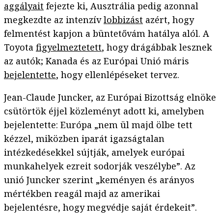
aggályait
fejezte ki, Ausztrália pedig azonnal
megkezdte az intenzív
lobbizást
azért, hogy
felmentést kapjon a büntetővám hatálya alól. A
Toyota
figyelmeztetett
, hogy drágábbak lesznek
az autók; Kanada és az Európai Unió máris
bejelentette
, hogy ellenlépéseket tervez.
Jean-Claude Juncker, az Európai Bizottság elnöke
csütörtök éjjel közleményt adott ki, amelyben
bejelentette: Európa „nem ül majd ölbe tett
kézzel, miközben iparát igazságtalan
intézkedésekkel sújtják, amelyek európai
munkahelyek ezreit sodorják veszélybe”. Az
unió Juncker szerint „keményen és arányos
mértékben reagál majd az amerikai
bejelentésre, hogy megvédje saját érdekeit”.