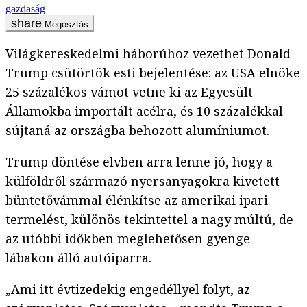
gazdaság
Megosztás
Világkereskedelmi háborúhoz vezethet Donald
Trump csütörtök esti bejelentése: az USA elnöke
25 százalékos vámot vetne ki az Egyesült
Államokba importált acélra, és 10 százalékkal
sújtaná az országba behozott alumíniumot.
Trump döntése elvben arra lenne jó, hogy a
külföldről származó nyersanyagokra kivetett
büntetővámmal élénkítse az amerikai ipari
termelést, különös tekintettel a nagy múltú, de
az utóbbi időkben meglehetősen gyenge
lábakon álló autóiparra.
„Ami itt évtizedekig engedéllyel folyt, az