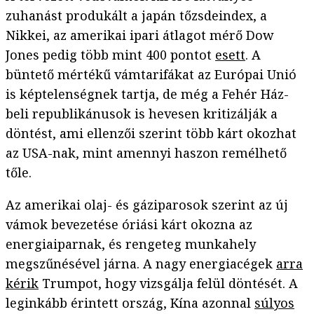
zuhanást produkált a japán tőzsdeindex, a
Nikkei, az amerikai ipari átlagot mérő Dow
Jones pedig több mint 400 pontot
esett
. A
büntető mértékű vámtarifákat az Európai Unió
is képtelenségnek tartja, de még a Fehér Ház-
beli republikánusok is hevesen kritizálják a
döntést, ami ellenzői szerint több kárt okozhat
az USA-nak, mint amennyi haszon remélhető
tőle.
Az amerikai olaj- és gáziparosok szerint az új
vámok bevezetése óriási kárt okozna az
energiaiparnak, és rengeteg munkahely
megszűnésével járna. A nagy energiacégek
arra
kérik
Trumpot, hogy vizsgálja felül döntését. A
leginkább érintett ország, Kína azonnal
súlyos