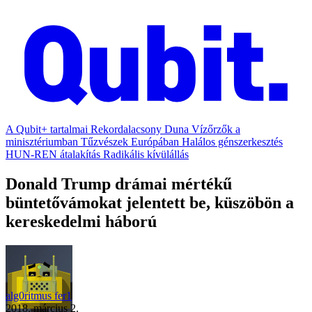
A Qubit+ tartalmai
Rekordalacsony Duna
Vízőrzők a
minisztériumban
Tűzvészek Európában
Halálos génszerkesztés
HUN-REN átalakítás
Radikális kívülállás
Donald Trump drámai mértékű
büntetővámokat jelentett be, küszöbön a
kereskedelmi háború
alg0ritmus fer1
2018. március 2.