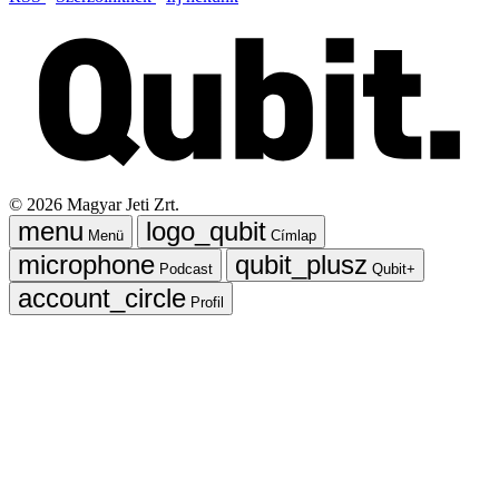
©
2026
Magyar Jeti Zrt.
Menü
Címlap
Podcast
Qubit+
Profil