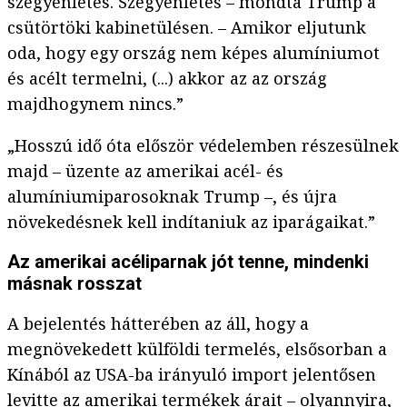
szégyenletes. Szégyenletes – mondta Trump a
csütörtöki kabinetülésen. – Amikor eljutunk
oda, hogy egy ország nem képes alumíniumot
és acélt termelni, (...) akkor az az ország
majdhogynem nincs.”
„Hosszú idő óta először védelemben részesülnek
majd – üzente az amerikai acél- és
alumíniumiparosoknak Trump –, és újra
növekedésnek kell indítaniuk az iparágaikat.”
Az amerikai acéliparnak jót tenne, mindenki
másnak rosszat
A bejelentés hátterében az áll, hogy a
megnövekedett külföldi termelés, elsősorban a
Kínából az USA-ba irányuló import jelentősen
levitte az amerikai termékek árait – olyannyira,