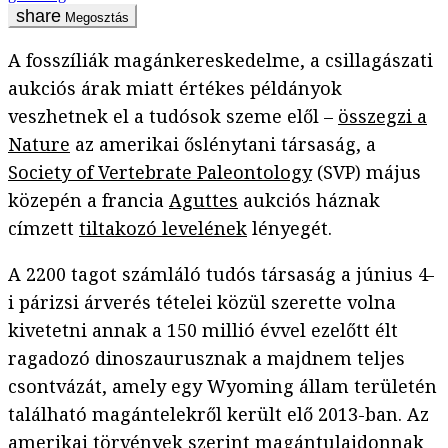
Megosztás
A fosszíliák magánkereskedelme, a csillagászati
aukciós árak miatt értékes példányok
veszhetnek el a tudósok szeme elől –
összegzi a
Nature
az amerikai őslénytani társaság, a
Society of Vertebrate Paleontology
(SVP) május
közepén a francia
Aguttes
aukciós háznak
címzett
tiltakozó levelének
lényegét.
A 2200 tagot számláló tudós társaság a június 4-
i párizsi árverés tételei közül szerette volna
kivetetni annak a 150 millió évvel ezelőtt élt
ragadozó dinoszaurusznak a majdnem teljes
csontvázát, amely egy Wyoming állam területén
található magántelekről került elő 2013-ban. Az
amerikai törvények szerint magántulajdonnak