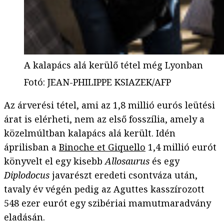
A kalapács alá kerülő tétel még Lyonban
Fotó
:
JEAN-PHILIPPE KSIAZEK/AFP
Az árverési tétel, ami az 1,8 millió eurós leütési
árat is elérheti, nem az első fosszília, amely a
közelmúltban kalapács alá került. Idén
áprilisban a
Binoche et Giquello
1,4 millió eurót
könyvelt el egy kisebb
Allosaurus
és egy
Diplodocus
javarészt eredeti csontváza után,
tavaly év végén pedig az Aguttes kasszírozott
548 ezer eurót egy szibériai mamutmaradvány
eladásán.