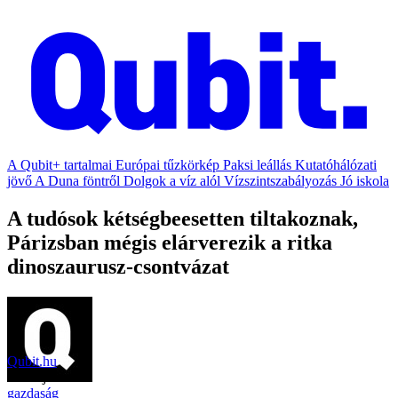
A Qubit+ tartalmai
Európai tűzkörkép
Paksi leállás
Kutatóhálózati
jövő
A Duna föntről
Dolgok a víz alól
Vízszintszabályozás
Jó iskola
A tudósok kétségbeesetten tiltakoznak,
Párizsban mégis elárverezik a ritka
dinoszaurusz-csontvázat
Qubit.hu
2018. június 4.
gazdaság