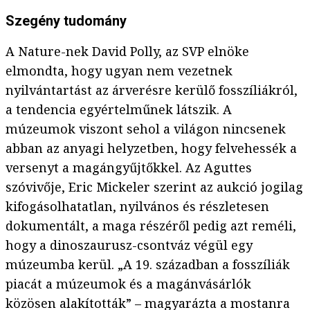
Szegény tudomány
A Nature-nek David Polly, az SVP elnöke
elmondta, hogy ugyan nem vezetnek
nyilvántartást az árverésre kerülő fosszíliákról,
a tendencia egyértelműnek látszik. A
múzeumok viszont sehol a világon nincsenek
abban az anyagi helyzetben, hogy felvehessék a
versenyt a magángyűjtőkkel. Az Aguttes
szóvivője, Eric Mickeler szerint az aukció jogilag
kifogásolhatatlan, nyilvános és részletesen
dokumentált, a maga részéről pedig azt reméli,
hogy a dinoszaurusz-csontváz végül egy
múzeumba kerül. „A 19. században a fosszíliák
piacát a múzeumok és a magánvásárlók
közösen alakították” – magyarázta a mostanra