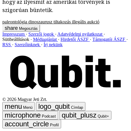
hogy az ilyesmit az amerikai törvények is
szigorúan büntetik.
paleontológia
dinoszaurusz
tiltakozás
illegális
aukció
Megosztás
Impresszum
Szerzői jogok
Adatvédelmi nyilatkozat
Sütibeállítások
Médiaajánlat
Hirdetői ÁSZF
Támogatói ÁSZF
RSS
Szerzőinknek
Írj nekünk
©
2026
Magyar Jeti Zrt.
Menü
Címlap
Podcast
Qubit+
Profil