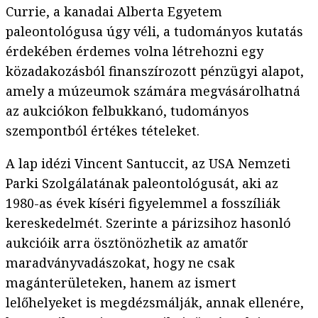
Currie, a kanadai Alberta Egyetem
paleontológusa úgy véli, a tudományos kutatás
érdekében érdemes volna létrehozni egy
közadakozásból finanszírozott pénzügyi alapot,
amely a múzeumok számára megvásárolhatná
az aukciókon felbukkanó, tudományos
szempontból értékes tételeket.
A lap idézi Vincent Santuccit, az USA Nemzeti
Parki Szolgálatának paleontológusát, aki az
1980-as évek kíséri figyelemmel a fosszíliák
kereskedelmét. Szerinte a párizsihoz hasonló
aukcióik arra ösztönözhetik az amatőr
maradványvadászokat, hogy ne csak
magánterületeken, hanem az ismert
lelőhelyeket is megdézsmálják, annak ellenére,