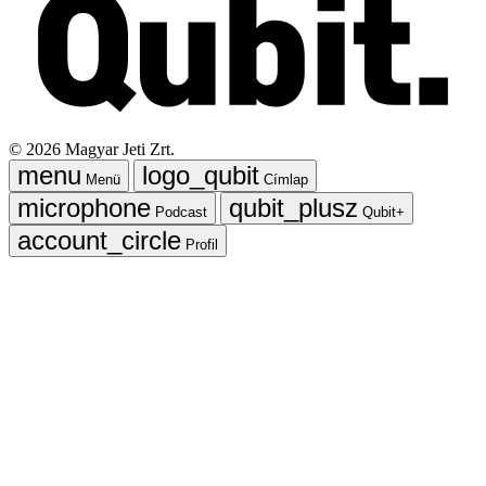
©
2026
Magyar Jeti Zrt.
Menü
Címlap
Podcast
Qubit+
Profil