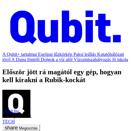
A Qubit+ tartalmai
Európai tűzkörkép
Paksi leállás
Kutatóhálózati
jövő
A Duna föntről
Dolgok a víz alól
Vízszintszabályozás
Jó iskola
Először jött rá magától egy gép, hogyan
kell kirakni a Rubik-kockát
Qubit.hu
2018. június 18.
TECH
Megosztás