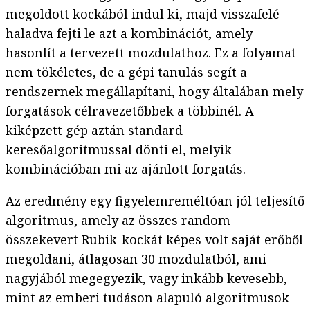
megoldott kockából indul ki, majd visszafelé
haladva fejti le azt a kombinációt, amely
hasonlít a tervezett mozdulathoz. Ez a folyamat
nem tökéletes, de a gépi tanulás segít a
rendszernek megállapítani, hogy általában mely
forgatások célravezetőbbek a többinél. A
kiképzett gép aztán standard
keresőalgoritmussal dönti el, melyik
kombinációban mi az ajánlott forgatás.
Az eredmény egy figyelemreméltóan jól teljesítő
algoritmus, amely az összes random
összekevert Rubik-kockát képes volt saját erőből
megoldani, átlagosan 30 mozdulatból, ami
nagyjából megegyezik, vagy inkább kevesebb,
mint az emberi tudáson alapuló algoritmusok