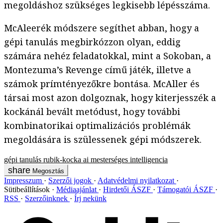
megoldáshoz szükséges legkisebb lépésszáma.
McAleerék módszere segíthet abban, hogy a
gépi tanulás megbirkózzon olyan, eddig
számára nehéz feladatokkal, mint a Sokoban, a
Montezuma’s Revenge című játék, illetve a
számok prímtényezőkre bontása. McAller és
társai most azon dolgoznak, hogy kiterjesszék a
kockánál bevált metódust, hogy további
kombinatorikai optimalizációs problémák
megoldására is szülessenek gépi módszerek.
gépi tanulás
rubik-kocka
ai
mesterséges intelligencia
Megosztás
Impresszum
Szerzői jogok
Adatvédelmi nyilatkozat
Sütibeállítások
Médiaajánlat
Hirdetői ÁSZF
Támogatói ÁSZF
RSS
Szerzőinknek
Írj nekünk