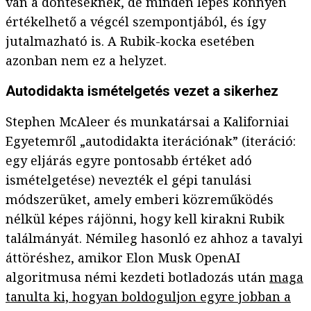
van a döntéseknek, de minden lépés könnyen
értékelhető a végcél szempontjából, és így
jutalmazható is. A Rubik-kocka esetében
azonban nem ez a helyzet.
Autodidakta ismételgetés vezet a sikerhez
Stephen McAleer és munkatársai a Kaliforniai
Egyetemről „autodidakta iterációnak” (iteráció:
egy eljárás egyre pontosabb értéket adó
ismételgetése) nevezték el gépi tanulási
módszerüket, amely emberi közreműködés
nélkül képes rájönni, hogy kell kirakni Rubik
találmányát. Némileg hasonló ez ahhoz a tavalyi
áttöréshez, amikor Elon Musk OpenAI
algoritmusa némi kezdeti botladozás után
maga
tanulta ki, hogyan boldoguljon egyre jobban a