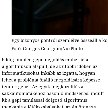
Egy bizonyos pontról szemlélve összeáll a kock
Fotó
:
Giorgos Georgiou/NurPhoto
Eddig minden gépi megoldás ember írta
algoritmuson alapult, de az utóbbi időben az
informatikusokat inkább az izgatta, hogyan
lehet a probléma önálló megoldására képessé
tenni a gépet. Az egyik megközelítés a
sakkautomatákéhoz hasonló módszerből indult
ki: a gépi tanulással dolgozó algoritmus
megkapja a játékszabályokat, aztán önmaga