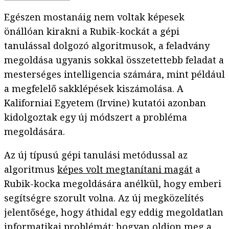
Egészen mostanáig nem voltak képesek
önállóan kirakni a Rubik-kockát a gépi
tanulással dolgozó algoritmusok, a feladvány
megoldása ugyanis sokkal összetettebb feladat a
mesterséges intelligencia számára, mint például
a megfelelő sakklépések kiszámolása. A
Kaliforniai Egyetem (Irvine) kutatói azonban
kidolgoztak egy új módszert a probléma
megoldására.
Az új típusú gépi tanulási metódussal az
algoritmus
képes volt megtanítani magát
a
Rubik-kocka megoldására anélkül, hogy emberi
segítségre szorult volna. Az új megközelítés
jelentősége, hogy áthidal egy eddig megoldatlan
informatikai problémát: hogyan oldjon meg a