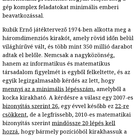
gép komplex feladatokat minimális emberi
beavatkozással.
Rubik Ernő játéktervező 1974-ben alkotta meg a
háromdimenziós kirakót, amely rövid időn belül
világhírűvé vált, és több mint 350 millió darabot
adtak el belőle. Nemcsak a nagyközönség,
hanem az informatikus és matematikus
társadalom figyelmét is egyből felkeltette, és az
egyik legizgalmasabb kérdés az lett, hogy
mennyi az a minimális lépésszám
, amelyből a
kocka kirakható. A kérdésre a válasz egy 2007-es
bizonyítás szerint 26
, egy évvel később ez
22-re
csökkent
, de a legfrissebb, 2010-es matematikai
bizonyítás szerint
mindössze 20 lépés kell
hozzá
, hogy bármely pozícióból kirakhassuk a