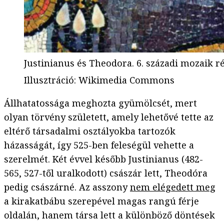
Justinianus és Theodora. 6. századi mozaik r
Illusztráció
:
Wikimedia Commons
Állhatatossága meghozta gyümölcsét, mert
olyan törvény született, amely lehetővé tette az
eltérő társadalmi osztályokba tartozók
házasságát, így 525-ben feleségül vehette a
szerelmét. Két évvel később Justinianus (482-
565, 527-től uralkodott) császár lett, Theodóra
pedig császárné. Az asszony
nem elégedett meg
a kirakatbábu szerepével magas rangú férje
oldalán, hanem társa lett a különböző döntések