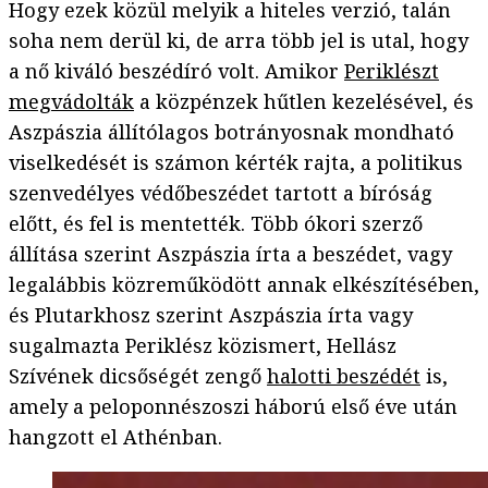
Hogy ezek közül melyik a hiteles verzió, talán
soha nem derül ki, de arra több jel is utal, hogy
a nő kiváló beszédíró volt. Amikor
Periklészt
megvádolták
a közpénzek hűtlen kezelésével, és
Aszpászia állítólagos botrányosnak mondható
viselkedését is számon kérték rajta, a politikus
szenvedélyes védőbeszédet tartott a bíróság
előtt, és fel is mentették. Több ókori szerző
állítása szerint Aszpászia írta a beszédet, vagy
legalábbis közreműködött annak elkészítésében,
és Plutarkhosz szerint Aszpászia írta vagy
sugalmazta Periklész közismert, Hellász
Szívének dicsőségét zengő
halotti beszédét
is,
amely a peloponnészoszi háború első éve után
hangzott el Athénban.