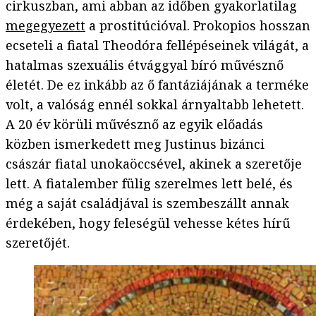
cirkuszban, ami abban az időben gyakorlatilag
megegyezett
a prostitúcióval. Prokopios hosszan
ecseteli a fiatal Theodóra fellépéseinek világát, a
hatalmas szexuális étvággyal bíró művésznő
életét. De ez inkább az ő fantáziájának a terméke
volt, a valóság ennél sokkal árnyaltabb lehetett.
A 20 év körüli művésznő az egyik előadás
közben ismerkedett meg Justinus bizánci
császár fiatal unokaöccsével, akinek a szeretője
lett. A fiatalember fülig szerelmes lett belé, és
még a saját családjával is szembeszállt annak
érdekében, hogy feleségül vehesse kétes hírű
szeretőjét.