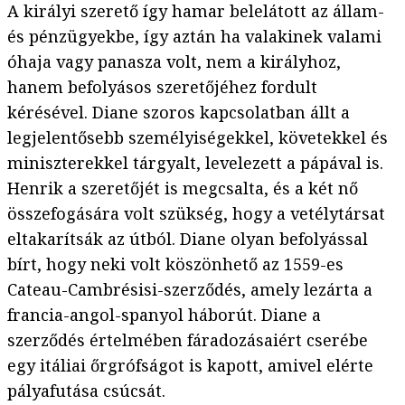
A királyi szerető így hamar belelátott az állam-
és pénzügyekbe, így aztán ha valakinek valami
óhaja vagy panasza volt, nem a királyhoz,
hanem befolyásos szeretőjéhez fordult
kérésével. Diane szoros kapcsolatban állt a
legjelentősebb személyiségekkel, követekkel és
miniszterekkel tárgyalt, levelezett a pápával is.
Henrik a szeretőjét is megcsalta, és a két nő
összefogására volt szükség, hogy a vetélytársat
eltakarítsák az útból. Diane olyan befolyással
bírt, hogy neki volt köszönhető az 1559-es
Cateau-Cambrésisi-szerződés, amely lezárta a
francia-angol-spanyol háborút. Diane a
szerződés értelmében fáradozásaiért cserébe
egy itáliai őrgrófságot is kapott, amivel elérte
pályafutása csúcsát.