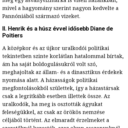
még egy ásványvízmárka is viseli hazánkban,
mivel a hagyomány szerint nagyon kedvelte a
Pannóniából származó vizeket.
II. Henrik és a húsz évvel idősebb Diane de
Poitiers
A középkor és az újkor uralkodói politikai
tekintetben szinte korlátlan hatalommal bírtak,
ám ha saját boldogulásukról volt szó,
meghajoltak az állam- és a dinasztikus érdekek
nyomása alatt. A házasságok politikai
megfontolásokból születtek, így a házastársak
csak a legritkább esetben illettek össze. Az
uralkodók, ha meg is osztották ágyukat
feleségükkel, az csak az örökös nemzése
céljából történt. Az elmaradt érzelmeket a