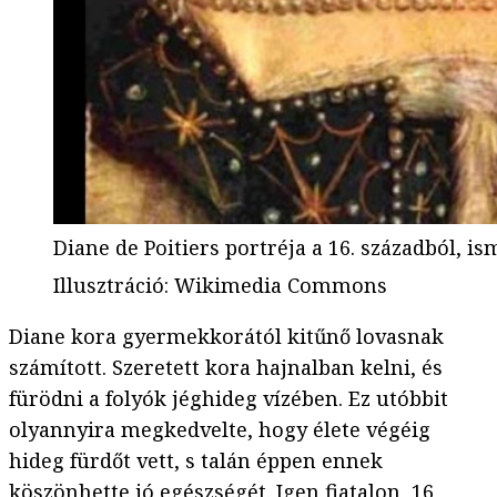
Diane de Poitiers portréja a 16. századból, i
Illusztráció
:
Wikimedia Commons
Diane kora gyermekkorától kitűnő lovasnak
számított. Szeretett kora hajnalban kelni, és
fürödni a folyók jéghideg vízében. Ez utóbbit
olyannyira megkedvelte, hogy élete végéig
hideg fürdőt vett, s talán éppen ennek
köszönhette jó egészségét. Igen fiatalon, 16