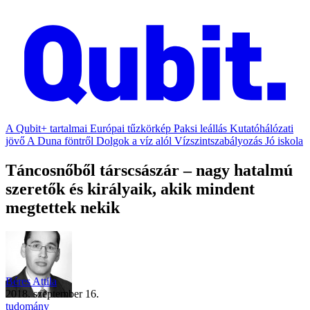
A Qubit+ tartalmai
Európai tűzkörkép
Paksi leállás
Kutatóhálózati
jövő
A Duna föntről
Dolgok a víz alól
Vízszintszabályozás
Jó iskola
Táncosnőből társcsászár – nagy hatalmú
szeretők és királyaik, akik mindent
megtettek nekik
Béres Attila
2018. szeptember 16.
tudomány