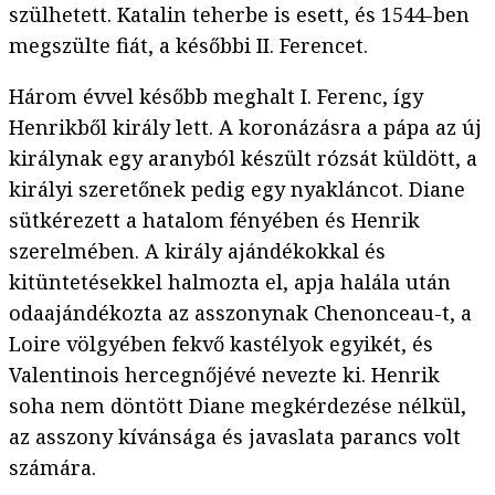
szülhetett. Katalin teherbe is esett, és 1544-ben
megszülte fiát, a későbbi II. Ferencet.
Három évvel később meghalt I. Ferenc, így
Henrikből király lett. A koronázásra a pápa az új
királynak egy aranyból készült rózsát küldött, a
királyi szeretőnek pedig egy nyakláncot. Diane
sütkérezett a hatalom fényében és Henrik
szerelmében. A király ajándékokkal és
kitüntetésekkel halmozta el, apja halála után
odaajándékozta az asszonynak Chenonceau-t, a
Loire völgyében fekvő kastélyok egyikét, és
Valentinois hercegnőjévé nevezte ki. Henrik
soha nem döntött Diane megkérdezése nélkül,
az asszony kívánsága és javaslata parancs volt
számára.