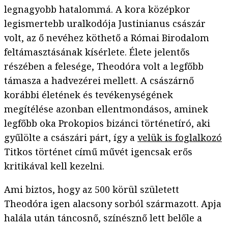
legnagyobb hatalommá. A kora középkor
legismertebb uralkodója Justinianus császár
volt, az ő nevéhez köthető a Római Birodalom
feltámasztásának kísérlete. Élete jelentős
részében a felesége, Theodóra volt a legfőbb
támasza a hadvezérei mellett. A császárnő
korábbi életének és tevékenységének
megítélése azonban ellentmondásos, aminek
legfőbb oka Prokopios bizánci történetíró, aki
gyűlölte a császári párt, így a
velük is foglalkozó
Titkos történet című művét igencsak erős
kritikával kell kezelni.
Ami biztos, hogy az 500 körül született
Theodóra igen alacsony sorból származott. Apja
halála után táncosnő, színésznő lett belőle a