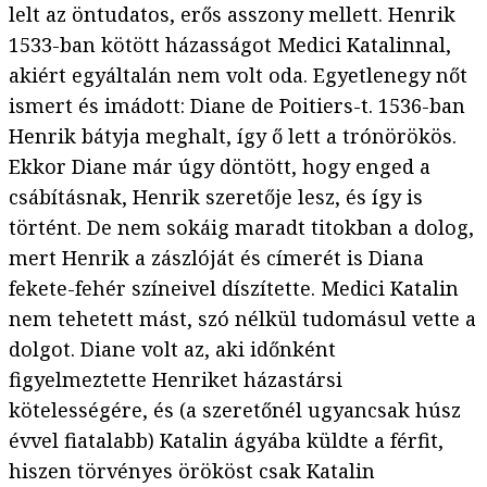
lelt az öntudatos, erős asszony mellett. Henrik
1533-ban kötött házasságot Medici Katalinnal,
akiért egyáltalán nem volt oda. Egyetlenegy nőt
ismert és imádott: Diane de Poitiers-t. 1536-ban
Henrik bátyja meghalt, így ő lett a trónörökös.
Ekkor Diane már úgy döntött, hogy enged a
csábításnak, Henrik szeretője lesz, és így is
történt. De nem sokáig maradt titokban a dolog,
mert Henrik a zászlóját és címerét is Diana
fekete-fehér színeivel díszítette. Medici Katalin
nem tehetett mást, szó nélkül tudomásul vette a
dolgot. Diane volt az, aki időnként
figyelmeztette Henriket házastársi
kötelességére, és (a szeretőnél ugyancsak húsz
évvel fiatalabb) Katalin ágyába küldte a férfit,
hiszen törvényes örököst csak Katalin