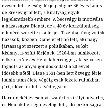
évesen lett feleség, férje pedig az 56 éves Louis
de Brézév gróf lett, a királyság egyik
legjelentősebb embere. A becsvágy is motiválta
a házasságra Dianát, de a 40 év korkülönbség
ellenére szerette is a férjét. Tizenhat évig voltak
házasok, közben Diane érett nő lett, aki nagy
jártasságot szerzett a politikában, és két
kislányt is szült férjének. 1526-ban találkozott
először a 7 éves Henrik herceggel, aki szívesen
fogadta az anyai gondoskodást a 20 évvel
idősebb nőtől. Diane 1531-ben lett özvegy, férje
halála után élete végéig csak fekete ruhákban
járt, idővel ez lett a védjegye is.
Harminckét évesen visszatért a királyi udvarba,
és Henrik herceg nevelője lett, aki biztonságra