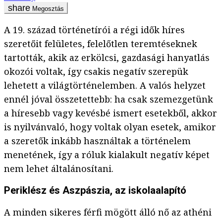
Megosztás
A 19. század történetírói a régi idők híres
szeretőit felületes, felelőtlen teremtéseknek
tartották, akik az erkölcsi, gazdasági hanyatlás
okozói voltak, így csakis negatív szerepük
lehetett a világtörténelemben. A valós helyzet
ennél jóval összetettebb: ha csak szemezgetünk
a híresebb vagy kevésbé ismert esetekből, akkor
is nyilvánvaló, hogy voltak olyan esetek, amikor
a szeretők inkább használtak a történelem
menetének, így a róluk kialakult negatív képet
nem lehet általánosítani.
Periklész és Aszpászia, az iskolaalapító
A minden sikeres férfi mögött álló nő az athéni