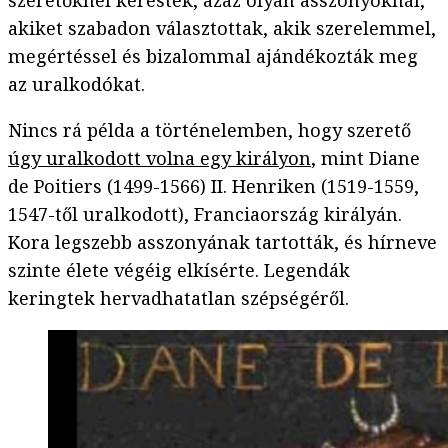
szeretőknél keresték, azaz olyan asszonyoknál,
akiket szabadon választottak, akik szerelemmel,
megértéssel és bizalommal ajándékozták meg
az uralkodókat.
Nincs rá példa a történelemben, hogy szerető
úgy uralkodott volna egy királyon
, mint Diane
de Poitiers (1499-1566) II. Henriken (1519-1559,
1547-től uralkodott), Franciaország királyán.
Kora legszebb asszonyának tartották, és hírneve
szinte élete végéig elkísérte. Legendák
keringtek hervadhatatlan szépségéről.