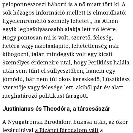
peloponnészoszi háború is a nő miatt tört ki. A
sok hézagos információ mellett is elmondható:
figyelemreméltó személy lehetett, ha Athén
egyik legbefolyásosabb alakja lett nő létére.
Hogy pontosan mi is volt, szerető, feleség,
hetéra vagy iskolaalapító, lehetetlenség már
kibogozni, talán mindegyik volt egy kicsit.
Személyes érdemeire utal, hogy Periklész halála
után sem tűnt el süllyesztőben, hanem egy
jómódú, bár nem túl okos kereskedő, Lüsziklész
szeretője vagy felesége lett, akiből pár év alatt
meghatározó politikust faragott.
Justinianus és Theodóra, a társcsászár
A Nyugatrómai Birodalom bukása után, az ókor
lezárultával
a Bizánci Birodalom vált
a