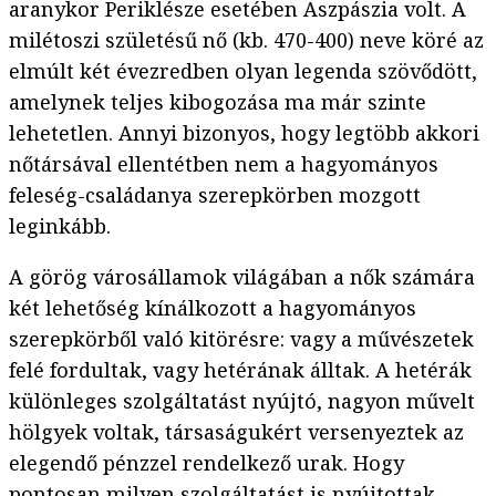
aranykor Periklésze esetében Aszpászia volt. A
milétoszi születésű nő (kb. 470-400) neve köré az
elmúlt két évezredben olyan legenda szövődött,
amelynek teljes kibogozása ma már szinte
lehetetlen. Annyi bizonyos, hogy legtöbb akkori
nőtársával ellentétben nem a hagyományos
feleség-családanya szerepkörben mozgott
leginkább.
A görög városállamok világában a nők számára
két lehetőség kínálkozott a hagyományos
szerepkörből való kitörésre: vagy a művészetek
felé fordultak, vagy hetérának álltak. A hetérák
különleges szolgáltatást nyújtó, nagyon művelt
hölgyek voltak, társaságukért versenyeztek az
elegendő pénzzel rendelkező urak. Hogy
pontosan milyen szolgáltatást is nyújtottak,