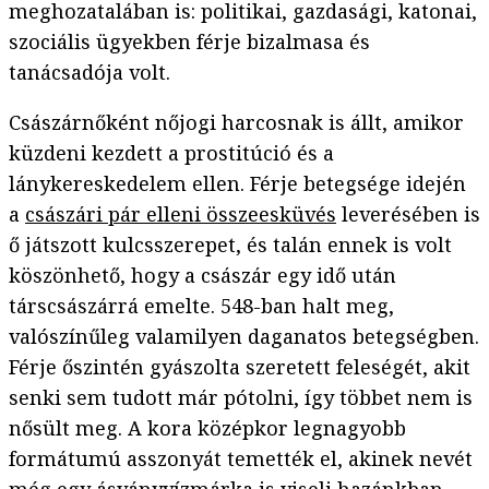
meghozatalában is: politikai, gazdasági, katonai,
szociális ügyekben férje bizalmasa és
tanácsadója volt.
Császárnőként nőjogi harcosnak is állt, amikor
küzdeni kezdett a prostitúció és a
lánykereskedelem ellen. Férje betegsége idején
a
császári pár elleni összeesküvés
leverésében is
ő játszott kulcsszerepet, és talán ennek is volt
köszönhető, hogy a császár egy idő után
társcsászárrá emelte. 548-ban halt meg,
valószínűleg valamilyen daganatos betegségben.
Férje őszintén gyászolta szeretett feleségét, akit
senki sem tudott már pótolni, így többet nem is
nősült meg. A kora középkor legnagyobb
formátumú asszonyát temették el, akinek nevét