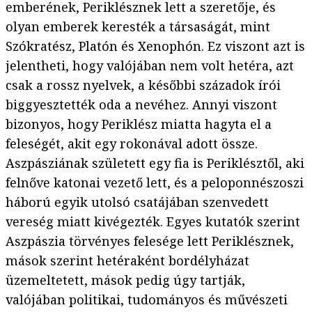
emberének, Periklésznek lett a szeretője, és
olyan emberek keresték a társaságát, mint
Szókratész, Platón és Xenophón. Ez viszont azt is
jelentheti, hogy valójában nem volt hetéra, azt
csak a rossz nyelvek, a későbbi századok írói
biggyesztették oda a nevéhez. Annyi viszont
bizonyos, hogy Periklész miatta hagyta el a
feleségét, akit egy rokonával adott össze.
Aszpásziának született egy fia is Periklésztől, aki
felnőve katonai vezető lett, és a peloponnészoszi
háború egyik utolsó csatájában szenvedett
vereség miatt kivégezték. Egyes kutatók szerint
Aszpászia törvényes felesége lett Periklésznek,
mások szerint hetéraként bordélyházat
üzemeltetett, mások pedig úgy tartják,
valójában politikai, tudományos és művészeti