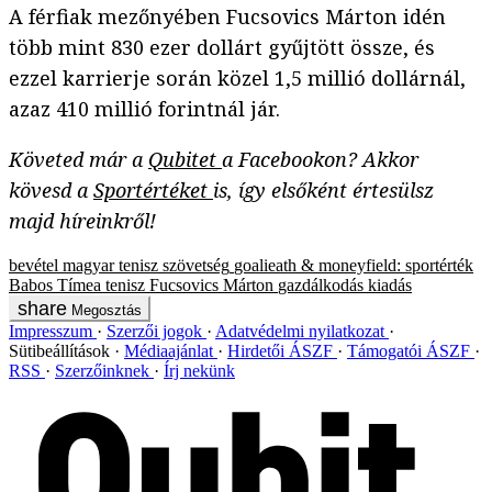
A férfiak mezőnyében Fucsovics Márton idén
több mint 830 ezer dollárt gyűjtött össze, és
ezzel karrierje során közel 1,5 millió dollárnál,
azaz 410 millió forintnál jár.
Követed már a
Qubitet
a Facebookon? Akkor
kövesd a
Sportértéket
is, így elsőként értesülsz
majd híreinkről!
bevétel
magyar tenisz szövetség
goalieath & moneyfield: sportérték
Babos Tímea
tenisz
Fucsovics Márton
gazdálkodás
kiadás
Megosztás
Impresszum
Szerzői jogok
Adatvédelmi nyilatkozat
Sütibeállítások
Médiaajánlat
Hirdetői ÁSZF
Támogatói ÁSZF
RSS
Szerzőinknek
Írj nekünk