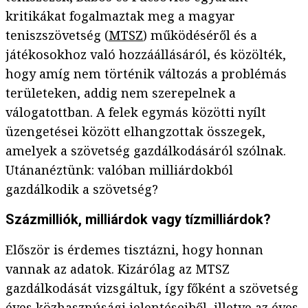
kritikákat fogalmaztak meg a magyar
teniszszövetség (
MTSZ
) működéséről és a
játékosokhoz való hozzáállásáról, és közölték,
hogy amíg nem történik változás a problémás
területeken, addig nem szerepelnek a
válogatottban. A felek egymás közötti nyílt
üzengetései között elhangzottak összegek,
amelyek a szövetség gazdálkodásáról szólnak.
Utánanéztünk: valóban milliárdokból
gazdálkodik a szövetség?
Százmilliók, milliárdok vagy tízmilliárdok?
Először is érdemes tisztázni, hogy honnan
vannak az adatok. Kizárólag az MTSZ
gazdálkodását vizsgáltuk, így főként a szövetség
éves közhasznúsági jelentéseiből, illetve az éves