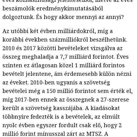
beszámolók eredménykimutatásából
dolgoztunk. És hogy akkor mennyi az annyi?
Az utóbbi két évben milliárdokról, míg a
korábbi években százmilliókról beszélhetünk.
2010 és 2017 közötti bevételeket vizsgálva az
összeg meghaladja a 7,7 milliárd forintot. Éves
szinten ez átlagosan közel 1 milliárd forintos
bevételt jelentene, ám érdemesebb külön nézni
az éveket. 2010-ben ugyanis a szövetség
bevételei még a 150 millió forintot sem érték el,
míg 2017-ben ennek az összegnek a 27-szerese
került a szövetség kasszájába. A kiadásokat
többnyire fedezték is a bevételek, az elmúlt
nyolc évben egyszer fordult csak elő, hogy 2
millió forint mínusszal zárt az MTSZ. A