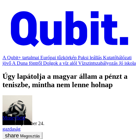
A Qubit+ tartalmai
Európai tűzkörkép
Paksi leállás
Kutatóhálózati
jövő
A Duna föntről
Dolgok a víz alól
Vízszintszabályozás
Jó iskola
Úgy lapátolja a magyar állam a pénzt a
teniszbe, mintha nem lenne holnap
Moneyfield
2018. szeptember 24.
gazdaság
Megosztás