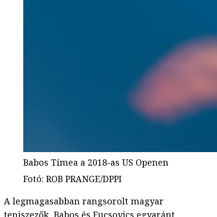
Babos Tímea a 2018-as US Openen
Fotó
:
ROB PRANGE/DPPI
A legmagasabban rangsorolt magyar
teniszezők, Babos és Fucsovics egyaránt