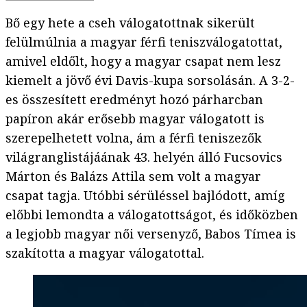
Bő egy hete a cseh válogatottnak sikerült
felülmúlnia a magyar férfi teniszválogatottat,
amivel eldőlt, hogy a magyar csapat nem lesz
kiemelt a jövő évi Davis-kupa sorsolásán. A 3-2-
es összesített eredményt hozó párharcban
papíron akár erősebb magyar válogatott is
szerepelhetett volna, ám a férfi teniszezők
világranglistájáának 43. helyén álló Fucsovics
Márton és Balázs Attila sem volt a magyar
csapat tagja. Utóbbi sérüléssel bajlódott, amíg
előbbi lemondta a válogatottságot, és időközben
a legjobb magyar női versenyző, Babos Tímea is
szakította a magyar válogatottal.