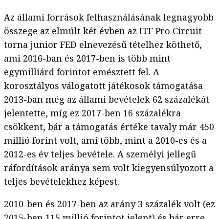
Az állami források felhasználásának legnagyobb
összege az elmúlt két évben az ITF Pro Circuit
torna junior FED elnevezésű tételhez köthető,
ami 2016-ban és 2017-ben is több mint
egymilliárd forintot emésztett fel. A
korosztályos válogatott játékosok támogatása
2013-ban még az állami bevételek 62 százalékát
jelentette, míg ez 2017-ben 16 százalékra
csökkent, bár a támogatás értéke tavaly már 450
millió forint volt, ami több, mint a 2010-es és a
2012-es év teljes bevétele. A személyi jellegű
ráfordítások aránya sem volt kiegyensúlyozott a
teljes bevételekhez képest.
2010-ben és 2017-ben az arány 3 százalék volt (ez
2015-ben 115 millió forintot jelent) és bár erre