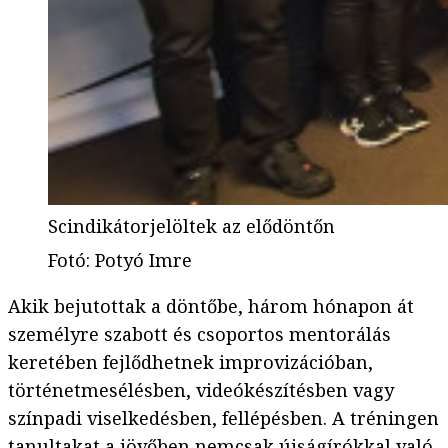
Scindikátorjelöltek az elődöntőn
Fotó
:
Potyó Imre
Akik bejutottak a döntőbe, három hónapon át
személyre szabott és csoportos mentorálás
keretében fejlődhetnek improvizációban,
történetmesélésben, videókészítésben vagy
színpadi viselkedésben, fellépésben. A tréningen
tanultakat a jövőben nemcsak újságírókkal való