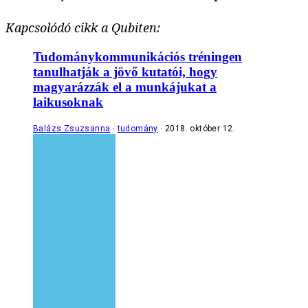
Kapcsolódó cikk a Qubiten:
Tudománykommunikációs tréningen
tanulhatják a jövő kutatói, hogy
magyarázzák el a munkájukat a
laikusoknak
Balázs Zsuzsanna
tudomány
2018. október 12.