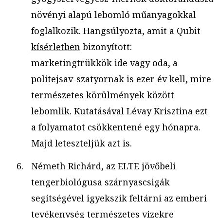
növényi alapú lebomló műanyagokkal
foglalkozik. Hangsúlyozta, amit a Qubit
kísérletben
bizonyított:
marketingtrükkök ide vagy oda, a
politejsav-szatyornak is ezer év kell, mire
természetes körülmények között
lebomlik. Kutatásával Lévay Krisztina ezt
a folyamatot csökkentené egy hónapra.
Majd leteszteljük azt is.
Németh Richárd, az ELTE jövőbeli
tengerbiológusa szárnyascsigák
segítségével igyekszik feltárni az emberi
tevékenység természetes vizekre