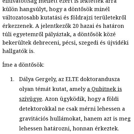
elhivatottság mellett ezért is fektettek arra
külön hangsúlyt, hogy a döntősök minél
változatosabb kutatási és földrajzi területekről
érkezzenek. A jelentkezők 20 hazai és határon
túli egyetemről pályáztak, a döntősök közé
bekerültek debreceni, pécsi, szegedi és újvidéki
hallgatók is.
Íme a döntősök:
Dálya Gergely, az ELTE doktorandusza
olyan témát kutat, amely
a Qubitnek is
szívügye
. Azon ügyködik, hogy a földi
detektorokkal ne csak mérni lehessen a
gravitációs hullámokat, hanem azt is meg
lehessen határozni, honnan érkeztek.