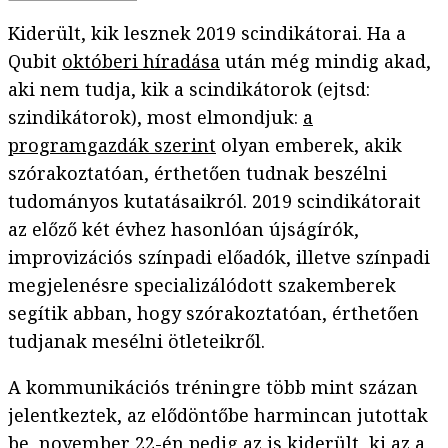
Kiderült, kik lesznek 2019 scindikátorai. Ha a
Qubit
októberi híradása
után még mindig akad,
aki nem tudja, kik a scindikátorok (ejtsd:
szindikátorok), most elmondjuk:
a
programgazdák szerint
olyan emberek, akik
szórakoztatóan, érthetően tudnak beszélni
tudományos kutatásaikról. 2019 scindikátorait
az előző két évhez hasonlóan újságírók,
improvizációs színpadi előadók, illetve színpadi
megjelenésre specializálódott szakemberek
segítik abban, hogy szórakoztatóan, érthetően
tudjanak mesélni ötleteikről.
A kommunikációs tréningre több mint százan
jelentkeztek, az elődöntőbe harmincan jutottak
be, november 22-én pedig az is kiderült, ki az a