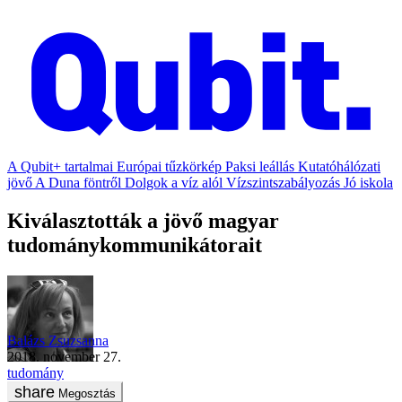
A Qubit+ tartalmai
Európai tűzkörkép
Paksi leállás
Kutatóhálózati
jövő
A Duna föntről
Dolgok a víz alól
Vízszintszabályozás
Jó iskola
Kiválasztották a jövő magyar
tudománykommunikátorait
Balázs Zsuzsanna
2018. november 27.
tudomány
Megosztás