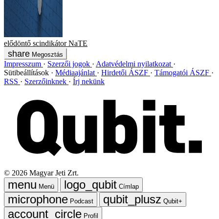
elődöntő
scindikátor
NaTE
Megosztás
Impresszum
Szerzői jogok
Adatvédelmi nyilatkozat
Sütibeállítások
Médiaajánlat
Hirdetői ÁSZF
Támogatói ÁSZF
RSS
Szerzőinknek
Írj nekünk
©
2026
Magyar Jeti Zrt.
Menü
Címlap
Podcast
Qubit+
Profil