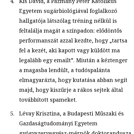
Kis Dávid, a Pázmány Péter Katolikus
Egyetem sugárbiológiával foglalkozó
hallgatója látszólag tréning nélkül is
feltalálja magát a színpadon: elődöntős
performanszát azzal kezdte, hogy „tartsa
fel a kezét, aki kapott vagy küldött ma
legalább egy emailt”. Miután a kéztenger
a magasba lendült, a tudóspalánta
elmagyarázta, hogy kutatása abban segít
majd, hogy kiszűrje a rákos sejtek által
továbbított spameket.
Lévay Krisztina, a Budapesti Műszaki és
Gazdaságtudományi Egyetem
gyógyszervegyész-mérnök doktorandusza