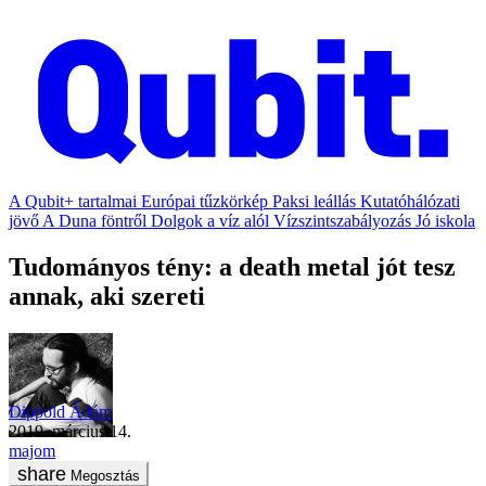
A Qubit+ tartalmai
Európai tűzkörkép
Paksi leállás
Kutatóhálózati
jövő
A Duna föntről
Dolgok a víz alól
Vízszintszabályozás
Jó iskola
Tudományos tény: a death metal jót tesz
annak, aki szereti
Dippold Ádám
2019. március 14.
majom
Megosztás