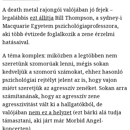
A death metal rajongói valójában jó fejek –
legalábbis
ezt állítja
Bill Thompson, a sydney-i
Macquarie Egyetem pszichológiaprofesszora,
aki több évtizede foglalkozik a zene érzelmi
hatásaival.
A téma komplex: miközben a legtöbben nem
szeretünk szomorúak lenni, mégis sokan
kedveljük a szomorú számokat, ehhez hasonló
pszichológiai rejtélyt jelent az is, hogy vajon
miért szeretjük az agresszív zenéket. Sokan arra
számítanának, hogy az agresszív zene
agresszivitást vált ki a hallgatókból, de
valójában
nem ez a helyzet
(ezt bárki alá tudja
támasztani, aki járt már Morbid Angel-
koncerten).