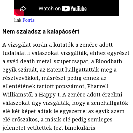
Forrás
Nem szaladsz a kalapácsért
A vizsgálat során a kutatók a zenére adott
tudatalatti válaszokat vizsgálták, ehhez egyrészt
a svéd death metal-szupercsapat, a Bloodbath
egyik számát, az
Eatent
hallgattatták meg a
résztvevőkkel, másrészt pedig ennek az
ellentétének tartott popszámot, Pharrell
Williamstől a
Happy
-t. A zenére adott érzelmi
válaszokat úgy vizsgálták, hogy a zenehallgatók
elé két képet adtak le egyszerre: az egyik szem
elé erőszakos, a másik elé pedig semleges
jelenetet vetítettek (ezt
binokuláris