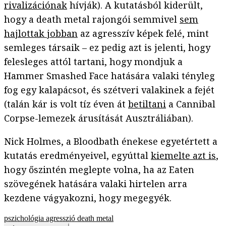
rivalizációnak
hívják). A kutatásból kiderült,
hogy a death metal rajongói semmivel
sem
hajlottak jobban
az agresszív képek felé, mint
semleges társaik – ez pedig azt is jelenti, hogy
felesleges attól tartani, hogy mondjuk a
Hammer Smashed Face hatására valaki tényleg
fog egy kalapácsot, és szétveri valakinek a fejét
(talán kár is volt tíz éven át
betiltani
a Cannibal
Corpse-lemezek árusítását Ausztráliában).
Nick Holmes, a Bloodbath énekese egyetértett a
kutatás eredményeivel, egyúttal
kiemelte azt is
,
hogy őszintén meglepte volna, ha az Eaten
szövegének hatására valaki hirtelen arra
kezdene vágyakozni, hogy megegyék.
pszichológia
agresszió
death metal