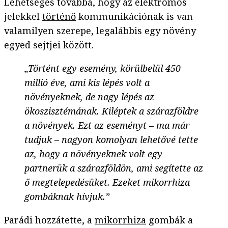
Lehetséges továbbá, hogy az elektromos
jelekkel
történő
kommunikációnak is van
valamilyen szerepe, legalábbis egy növény
egyed sejtjei között.
„Történt egy esemény, körülbelül 450
millió éve, ami kis lépés volt a
növényeknek, de nagy lépés az
ökoszisztémának. Kiléptek a szárazföldre
a növények. Ezt az eseményt – ma már
tudjuk – nagyon komolyan lehetővé tette
az, hogy a növényeknek volt egy
partnerük a szárazföldön, ami segítette az
ő megtelepedésüket. Ezeket mikorrhiza
gombáknak hívjuk.”
Parádi hozzátette, a
mikorrhiza
gombák a