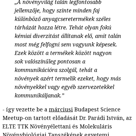
„A növényvilág talán legfontosabb
jellemzője, hogy szinte minden faj
különböző anyagcseretermékek széles
tárházát hozza létre. Tehát olyan fokú
kémiai diverzitást állítanak elő, amit talán
most még felfogni sem vagyunk képesek.
Ezek között a termékek között nagyon
sok valószínűleg pontosan a
kommunikációra szolgál, tehát a
növények azért termelik ezeket, hogy más
növényekkel vagy egyéb szervezetekkel
kommunikáljanak.”
- így vezette be a
márciusi
Budapest Science
Meetup-on tartott előadását Dr. Parádi István, az
ELTE TTK Növényélettani és Molekuláris
Növénybiológiai Tanszékének
egyetemi