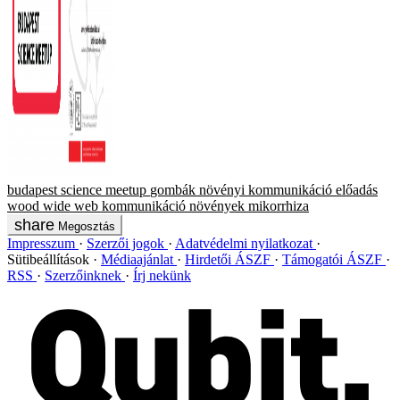
budapest science meetup
gombák
növényi kommunikáció
előadás
wood wide web
kommunikáció
növények
mikorrhiza
Megosztás
Impresszum
Szerzői jogok
Adatvédelmi nyilatkozat
Sütibeállítások
Médiaajánlat
Hirdetői ÁSZF
Támogatói ÁSZF
RSS
Szerzőinknek
Írj nekünk