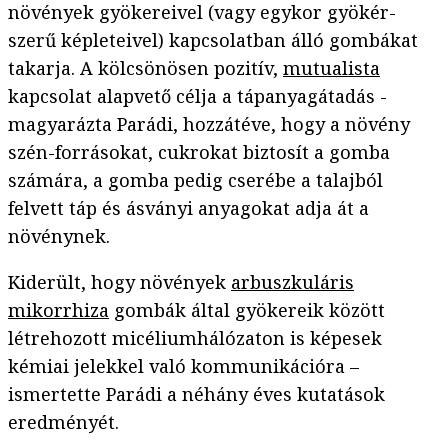
növények gyökereivel (vagy egykor gyökér-
szerű képleteivel) kapcsolatban álló gombákat
takarja. A kölcsönösen pozitív,
mutualista
kapcsolat alapvető célja a tápanyagátadás -
magyarázta Parádi, hozzátéve, hogy a növény
szén-forrásokat, cukrokat biztosít a gomba
számára, a gomba pedig cserébe a talajból
felvett táp és ásványi anyagokat adja át a
növénynek.
Kiderült, hogy növények
arbuszkuláris
mikorrhiza
gombák által gyökereik között
létrehozott micéliumhálózaton is képesek
kémiai jelekkel való kommunikációra –
ismertette Parádi a néhány éves kutatások
eredményét.