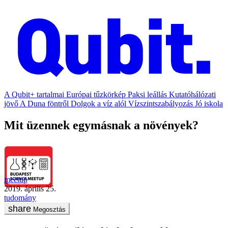
A Qubit+ tartalmai
Európai tűzkörkép
Paksi leállás
Kutatóhálózati
jövő
A Duna föntről
Dolgok a víz alól
Vízszintszabályozás
Jó iskola
Mit üzennek egymásnak a növények?
meetup
2019. április 25.
tudomány
Megosztás