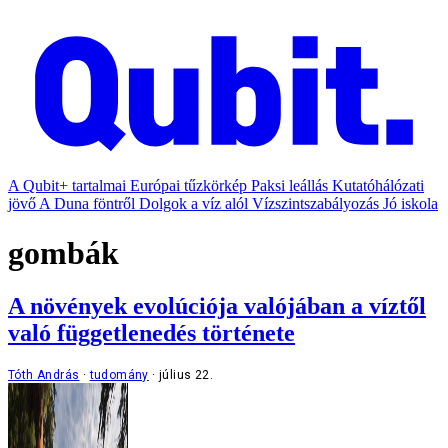
A Qubit+ tartalmai
Európai tűzkörkép
Paksi leállás
Kutatóhálózati
jövő
A Duna föntről
Dolgok a víz alól
Vízszintszabályozás
Jó iskola
gombák
A növények evolúciója valójában a víztől
való függetlenedés története
Tóth András
tudomány
július 22.