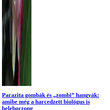
Parazita gombák és „zombi” hangyák:
amibe még a harcedzett biológus is
beleborzong