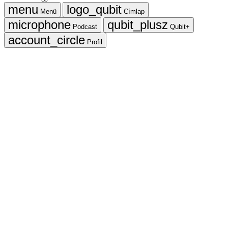
Menü
Címlap
Podcast
Qubit+
Profil