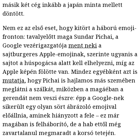
másik két cég inkább a japán minta mellett
döntött.
Nem ez az első eset, hogy kitört a háború emoji-
fronton: tavalyelőtt maga Sundar Pichai, a
Google vezérigazgatója
ment neki
a
sajtburgeres Apple-emojinak, szerinte ugyanis a
sajtot a húspogácsa alatt kell elhelyezni, míg az
Apple képén fölötte van. Mindez egyébként azt is
mutatja
, hogy Pichai is hajlamos más szemében
meglátni a szálkát, miközben a magáéban a
gerendát nem veszi észre: épp a Google-nek
sikerült egy olyan sört ábrázoló emojival
előállnia, aminek hiányzott a fele – ez már
magában is felháborító, de a hab ettől még
zavartalanul megmaradt a korsó tetején.