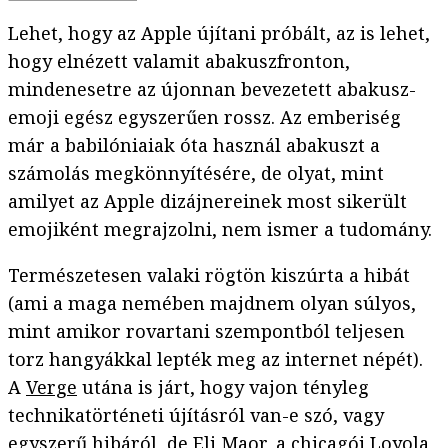
Lehet, hogy az Apple újítani próbált, az is lehet,
hogy elnézett valamit abakuszfronton,
mindenesetre az újonnan bevezetett abakusz-
emoji egész egyszerűen rossz. Az emberiség
már a babilóniaiak óta használ abakuszt a
számolás megkönnyítésére, de olyat, mint
amilyet az Apple dizájnereinek most sikerült
emojiként megrajzolni, nem ismer a tudomány.
Természetesen valaki rögtön kiszúrta a hibát
(ami a maga nemében majdnem olyan súlyos,
mint amikor rovartani szempontból teljesen
torz hangyákkal lepték meg az internet népét).
A
Verge
utána is járt, hogy vajon tényleg
technikatörténeti újításról van-e szó, vagy
egyszerű hibáról, de Eli Maor, a chicagói Loyola