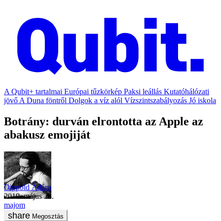
A Qubit+ tartalmai
Európai tűzkörkép
Paksi leállás
Kutatóhálózati
jövő
A Duna föntről
Dolgok a víz alól
Vízszintszabályozás
Jó iskola
Botrány: durván elrontotta az Apple az
abakusz emojiját
Dippold Ádám
2019. május 28.
majom
Megosztás