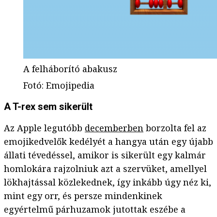
A felháborító abakusz
Fotó
:
Emojipedia
A T-rex sem sikerült
Az Apple legutóbb
decemberben
borzolta fel az
emojikedvelők kedélyét a hangya után egy újabb
állati tévedéssel, amikor is sikerült egy kalmár
homlokára rajzolniuk azt a szervüket, amellyel
lökhajtással közlekednek, így inkább úgy néz ki,
mint egy orr, és persze mindenkinek
egyértelmű párhuzamok jutottak eszébe a