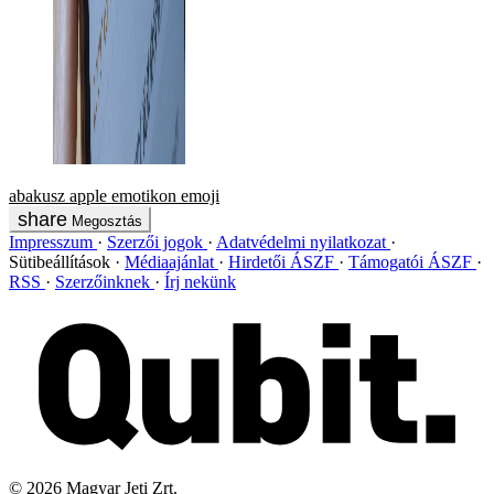
abakusz
apple
emotikon
emoji
Megosztás
Impresszum
Szerzői jogok
Adatvédelmi nyilatkozat
Sütibeállítások
Médiaajánlat
Hirdetői ÁSZF
Támogatói ÁSZF
RSS
Szerzőinknek
Írj nekünk
©
2026
Magyar Jeti Zrt.