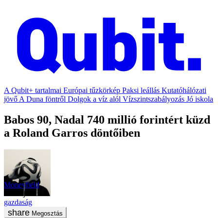
A Qubit+ tartalmai
Európai tűzkörkép
Paksi leállás
Kutatóhálózati
jövő
A Duna föntről
Dolgok a víz alól
Vízszintszabályozás
Jó iskola
Babos 90, Nadal 740 millió forintért küzd
a Roland Garros döntőiben
Moneyfield
2019. június 8.
gazdaság
Megosztás