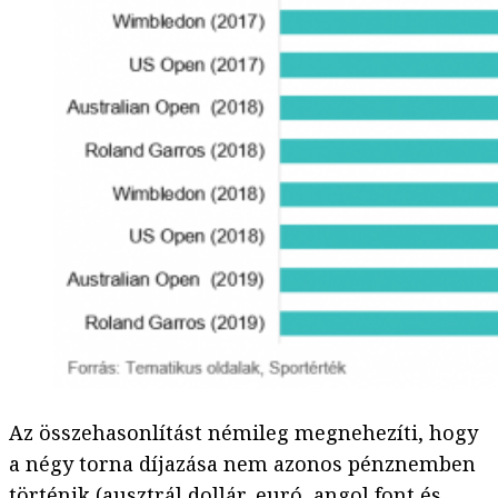
Az összehasonlítást némileg megnehezíti, hogy
a négy torna díjazása nem azonos pénznemben
történik (ausztrál dollár, euró, angol font és