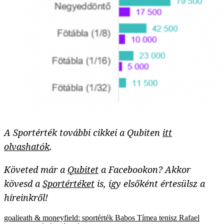
A Sportérték további cikkei a Qubiten
itt
olvashatók
.
Követed már a
Qubitet
a Facebookon? Akkor
kövesd a
Sportértéket
is, így elsőként értesülsz a
híreinkről!
goalieath & moneyfield: sportérték
Babos Tímea
tenisz
Rafael