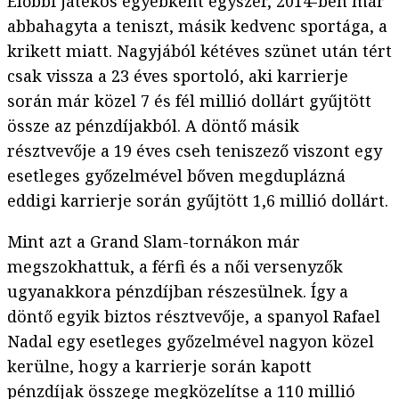
Előbbi játékos egyébként egyszer, 2014-ben már
abbahagyta a teniszt, másik kedvenc sportága, a
krikett miatt. Nagyjából kétéves szünet után tért
csak vissza a 23 éves sportoló, aki karrierje
során már közel 7 és fél millió dollárt gyűjtött
össze az pénzdíjakból. A döntő másik
résztvevője a 19 éves cseh teniszező viszont egy
esetleges győzelmével bőven megduplázná
eddigi karrierje során gyűjtött 1,6 millió dollárt.
Mint azt a Grand Slam-tornákon már
megszokhattuk, a férfi és a női versenyzők
ugyanakkora pénzdíjban részesülnek. Így a
döntő egyik biztos résztvevője, a spanyol Rafael
Nadal egy esetleges győzelmével nagyon közel
kerülne, hogy a karrierje során kapott
pénzdíjak összege megközelítse a 110 millió