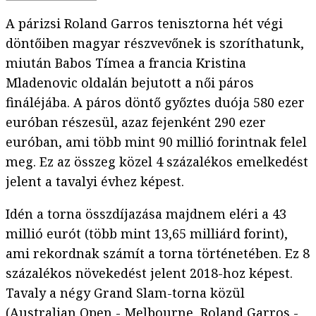
A párizsi Roland Garros tenisztorna hét végi
döntőiben magyar részvevőnek is szoríthatunk,
miután Babos Tímea a francia Kristina
Mladenovic oldalán bejutott a női páros
fináléjába. A páros döntő győztes duója 580 ezer
euróban részesül, azaz fejenként 290 ezer
euróban, ami több mint 90 millió forintnak felel
meg. Ez az összeg közel 4 százalékos emelkedést
jelent a tavalyi évhez képest.
Idén a torna összdíjazása majdnem eléri a 43
millió eurót (több mint 13,65 milliárd forint),
ami rekordnak számít a torna történetében. Ez 8
százalékos növekedést jelent 2018-hoz képest.
Tavaly a négy Grand Slam-torna közül
(Australian Open - Melbourne, Roland Garros -