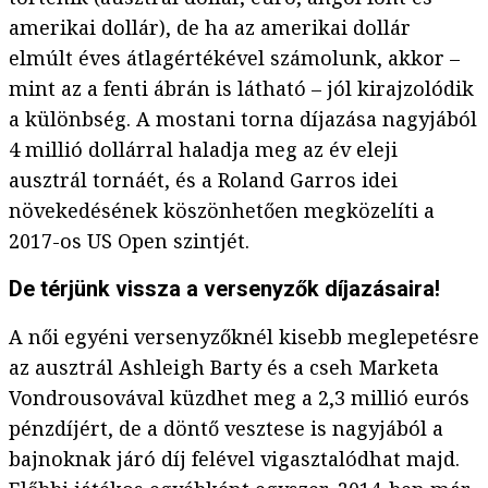
amerikai dollár), de ha az amerikai dollár
elmúlt éves átlagértékével számolunk, akkor –
mint az a fenti ábrán is látható – jól kirajzolódik
a különbség. A mostani torna díjazása nagyjából
4 millió dollárral haladja meg az év eleji
ausztrál tornáét, és a Roland Garros idei
növekedésének köszönhetően megközelíti a
2017-os US Open szintjét.
De térjünk vissza a versenyzők díjazásaira!
A női egyéni versenyzőknél kisebb meglepetésre
az ausztrál Ashleigh Barty és a cseh Marketa
Vondrousovával küzdhet meg a 2,3 millió eurós
pénzdíjért, de a döntő vesztese is nagyjából a
bajnoknak járó díj felével vigasztalódhat majd.