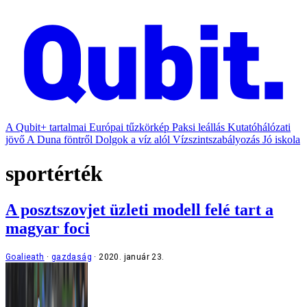
A Qubit+ tartalmai
Európai tűzkörkép
Paksi leállás
Kutatóhálózati
jövő
A Duna föntről
Dolgok a víz alól
Vízszintszabályozás
Jó iskola
sportérték
A posztszovjet üzleti modell felé tart a
magyar foci
Goalieath
gazdaság
2020. január 23.