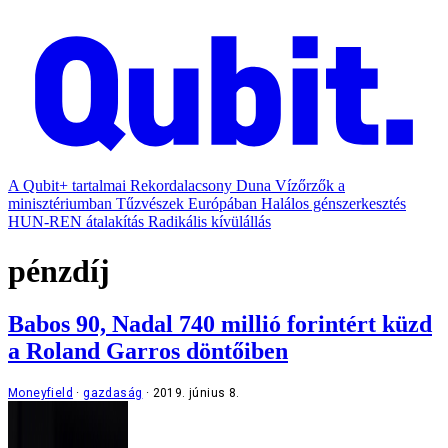
A Qubit+ tartalmai
Rekordalacsony Duna
Vízőrzők a
minisztériumban
Tűzvészek Európában
Halálos génszerkesztés
HUN-REN átalakítás
Radikális kívülállás
pénzdíj
Babos 90, Nadal 740 millió forintért küzd
a Roland Garros döntőiben
Moneyfield
gazdaság
2019. június 8.