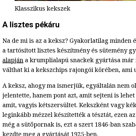
Klasszikus kekszek
A lisztes pékáru
Na de mi is az a keksz? Gyakorlatilag minden é
a tartósított lisztes készítmény és sütemény g
alapján
a krumplialapú snackek gyártása már n
válthat ki a kekszchips rajongói körében, ami
A keksz, ahogy ma ismerjük, egyáltalán nem ol
jelentette, hanem pont azt, amit sejteni is lehe
amit, vagyis kétszersültet. Kekszként vagy ké
leginkább mézzel készítették a tésztát, ezen 
még a sütőpornak is, ezt a szert 1846-ban szab
kezdte meg a gyártását 1925-ben.