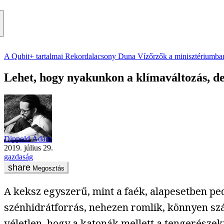
A Qubit+ tartalmai
Rekordalacsony Duna
Vízőrzők a minisztériumba
Lehet, hogy nyakunkon a klímaváltozás, de 
Dippold Ádám
2019. július 29.
gazdaság
Megosztás
A keksz egyszerű, mint a faék, alapesetben ped
szénhidrátforrás, nehezen romlik, könnyen szá
véletlen, hogy a katonák mellett a tengerészek