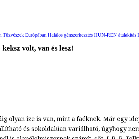
n
Tűzvészek Európában
Halálos génszerkesztés
HUN-REN átalakítás
keksz volt, van és lesz!
ig olyan íze is van, mint a faéknek. Már egy ide
llítható és sokoldalúan variálható, úgyhogy ne
nél is alapélelmiszernek számít, sőt, J. R. R. 