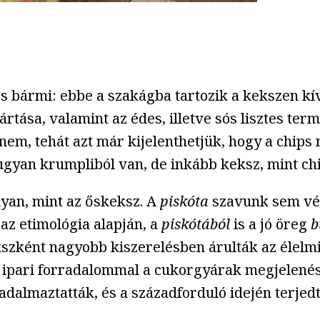
s bármi: ebbe a szakágba tartozik a kekszen kív
yártása, valamint az édes, illetve sós lisztes t
em, tehát azt már kijelenthetjük, hogy a chips
 ugyan krumpliból van, de inkább keksz, mint ch
yan, mint az őskeksz. A
piskóta
szavunk sem vél
t az etimológia alapján, a
piskótából
is a jó öreg
b
kszként nagyobb kiszerelésben árulták az élelmi
az ipari forradalommal a cukorgyárak megjelenés
adalmaztatták, és a századforduló idején terjed