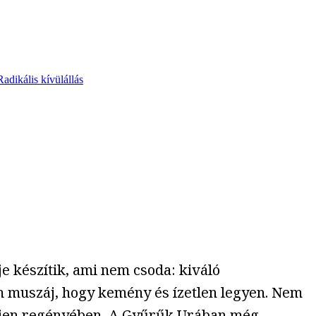
Radikális kívülállás
je készítik, ami nem csoda: kiváló
m muszáj, hogy kemény és ízetlen legyen. Nem
Tolkien regényében, A Gyűrűk Urában még