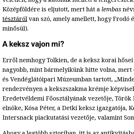
Középföldére is eljutott, mert hát a
lembas
név
tésztáról
van szó, amely amellett, hogy Frodó é
minősül).
A keksz vajon mi?
Erről nemhogy Tolkien, de a keksz korai hősei
nagyobb, mint bármelyikünk hitte volna, mert e
és Vendéglátóipari Múzeumban tartott, „Minden
rendezvényen a kekszszakma krémje képviselte
Eredetvéldemi Főosztályának vezetője, Török
elnöke, Kósa Péter, a Detki keksz igazgatója, 
Intersnack piackutatási vezetője, valamint S
Ahogy a legtöbb sztoriban, itt is az antikvitá