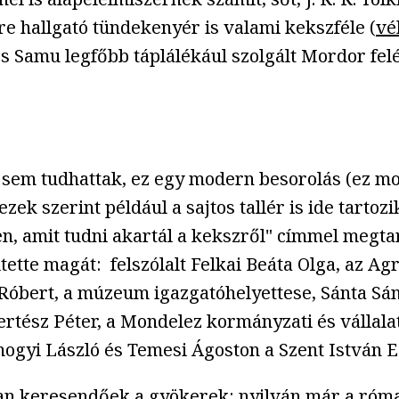
re hallgató tündekenyér is valami kekszféle (
vé
s Samu legfőbb táplálékául szolgált Mordor felé,
 sem tudhattak, ez egy modern besorolás (ez mon
zek szerint például a sajtos tallér is ide tarto
, amit tudni akartál a kekszről" címmel megtar
tte magát: felszólalt Felkai Beáta Olga, az A
 Róbert, a múzeum igazgatóhelyettese, Sánta S
Kertész Péter, a Mondelez kormányzati és vállal
omogyi László és Temesi Ágoston a Szent István
sban keresendőek a gyökerek: nyilván már a római