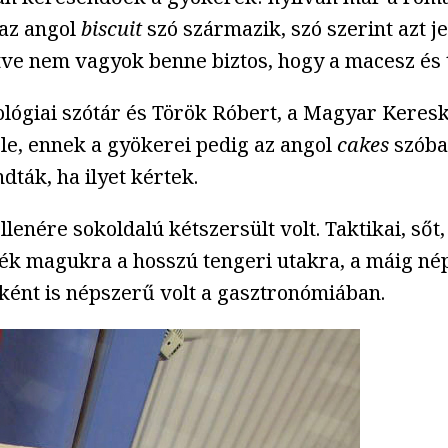
 az angol
biscuit
szó származik, szó szerint azt je
etve nem vagyok benne biztos, hogy a macesz és 
imológiai szótár és Török Róbert, a Magyar Ker
le, ennek a gyökerei pedig az angol
cakes
szóba
ák, ha ilyet kértek.
nére sokoldalú kétszersült volt. Taktikai, sőt, t
ték magukra a hosszú tengeri utakra, a máig nép
ként is népszerű volt a gasztronómiában.