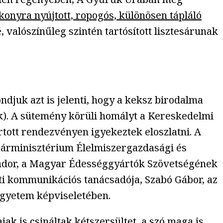
konyra nyújtott, ropogós, különösen tápláló
 valószínűleg szintén tartósított lisztesárunak
djuk azt is jelenti, hogy a keksz birodalma
zik). A sütemény körüli homályt a Kereskedelmi
tott rendezvényen igyekeztek eloszlatni. A
grárminisztérium Élelmiszergazdasági és
ándor, a Magyar Édességgyártók Szövetségének
ati kommunikációs tanácsadója, Szabó Gábor, az
 Egyetem képviseletében.
ak is csináltak kétszersültet, a szó maga is