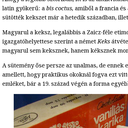
latin gyökerű: a
bis co
ctus,
amiből a francia és
sütötték kekszet már a hetedik században, ill
Magyarul a keksz, legalábbis a Zaicz-féle et
igazgatóhelyettese szerint a német
Keks
átvéte
magyarul sem keksznek, hanem kéksznek mondt
A sütemény őse persze az unalmas, de ennek elle
amellett, hogy praktikus okoknál fogva ezt vit
emléket, bár a 19. század végén a forma egyéb