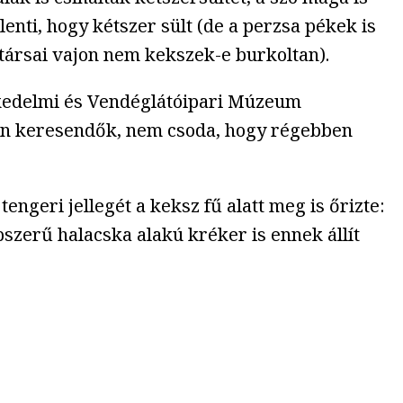
lenti, hogy kétszer sült
(de a perzsa pékek is
társai vajon nem kekszek-e burkoltan).
eskedelmi és Vendéglátóipari Múzeum
n keresendők, nem csoda, hogy régebben
engeri jellegét a keksz fű alatt meg is őrizte:
szerű halacska alakú kréker is ennek állít