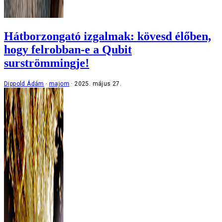
Hátborzongató izgalmak: kövesd élőben,
hogy felrobban-e a Qubit
surströmmingje!
Dippold Ádám
majom
2025. május 27.