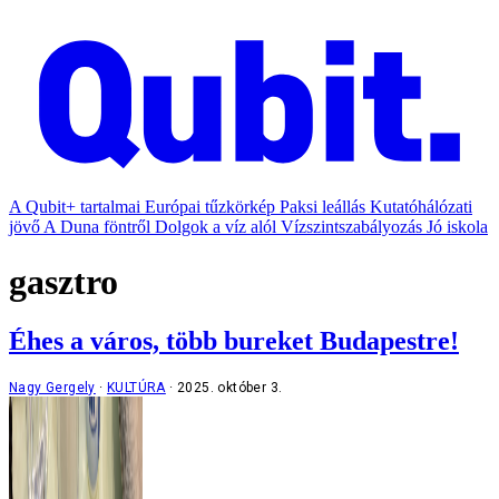
A Qubit+ tartalmai
Európai tűzkörkép
Paksi leállás
Kutatóhálózati
jövő
A Duna föntről
Dolgok a víz alól
Vízszintszabályozás
Jó iskola
gasztro
Éhes a város, több bureket Budapestre!
Nagy Gergely
KULTÚRA
2025. október 3.