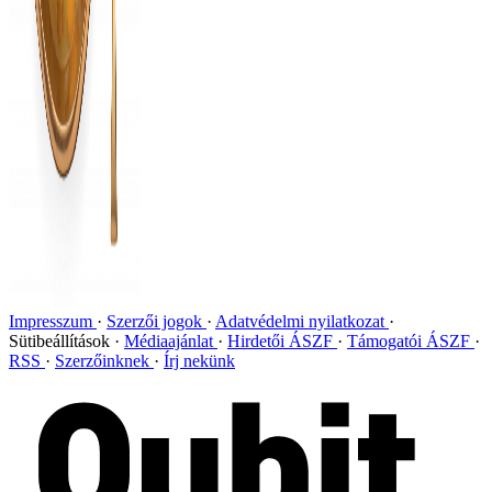
Impresszum
Szerzői jogok
Adatvédelmi nyilatkozat
Sütibeállítások
Médiaajánlat
Hirdetői ÁSZF
Támogatói ÁSZF
RSS
Szerzőinknek
Írj nekünk