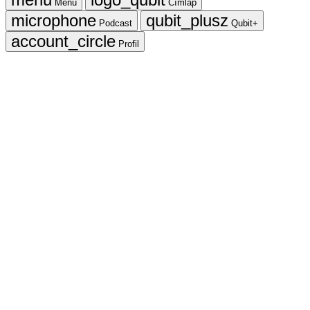
Menü
Címlap
Podcast
Qubit+
Profil