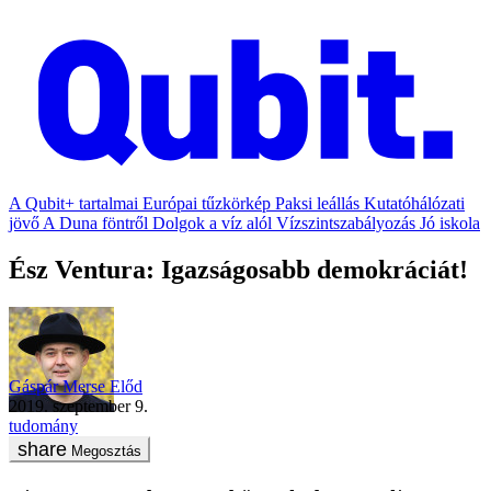
A Qubit+ tartalmai
Európai tűzkörkép
Paksi leállás
Kutatóhálózati
jövő
A Duna föntről
Dolgok a víz alól
Vízszintszabályozás
Jó iskola
Ész Ventura: Igazságosabb demokráciát!
Gáspár Merse Előd
2019. szeptember 9.
tudomány
Megosztás