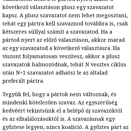
következő választáson plusz egy szavazatot
kapsz. A plusz szavazatot nem lehet megosztani,
tehát egy pártra kell szavaznod továbbra is, csak
kétszeres súllyal számít a szavazatod. Ha a
pártod nyert az előző választáson, akkor marad
az egy szavazatod a következő választásra. Ha
viszont folyamatosan veszítesz, akkor a plusz
szavazatok halmozódnak, tehát N vesztes ciklus
után N+1 szavazatot adhatsz le az általad
preferált pártra.
Tegyük fel, hogy a pártok nem változnak, és
mindenki kötelezően szavaz. Az egyszerűség
kedvéért tekintsünk el a belépő új szavazóktól
és az elhalálozásoktól is. A szavazásnak egy
győztese legyen, nincs koalíció. A győztes párt az