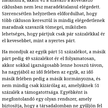
hatalomra, akkor ez a szavazó a következő
ciklusban nem lesz maradéktalanul elégedett.
Szerencsétlen helyzetben előfordulhat, hogy
több cikluson keresztül is mindig elégedetlenek
maradnak szavazók tömegei, miközben
lehetséges, hogy pártjuk csak pár százalékkal ér
el kevesebbet, mint a nyertes párt.
Ha mondjuk az egyik párt 51 százalékot, a másik
párt pedig 49 százalékot ér el folyamatosan,
akkor sokkal igazságosabb lenne hosszú távon,
ha nagyjából az idő felében az egyik, az idő
másik felében pedig a másik kormányozna, és
nem mindig csak kizárólag az, amelyiknek 51
százalék a támogatottsága. Egyébként is
megfontolandó egy olyan rendszer, amely
biztosítja, hogy a társadalomban ne gyűljön fel