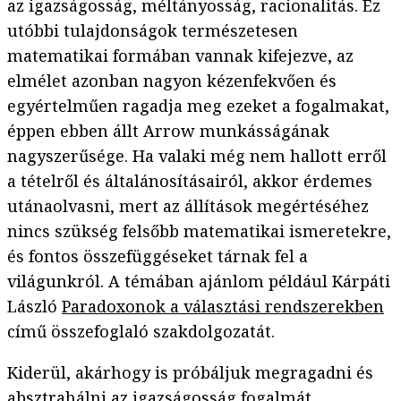
az igazságosság, méltányosság, racionalitás. Ez
utóbbi tulajdonságok természetesen
matematikai formában vannak kifejezve, az
elmélet azonban nagyon kézenfekvően és
egyértelműen ragadja meg ezeket a fogalmakat,
éppen ebben állt Arrow munkásságának
nagyszerűsége. Ha valaki még nem hallott erről
a tételről és általánosításairól, akkor érdemes
utánaolvasni, mert az állítások megértéséhez
nincs szükség felsőbb matematikai ismeretekre,
és fontos összefüggéseket tárnak fel a
világunkról. A témában ajánlom például Kárpáti
László
Paradoxonok a választási rendszerekben
című összefoglaló szakdolgozatát.
Kiderül, akárhogy is próbáljuk megragadni és
absztrahálni az igazságosság fogalmát