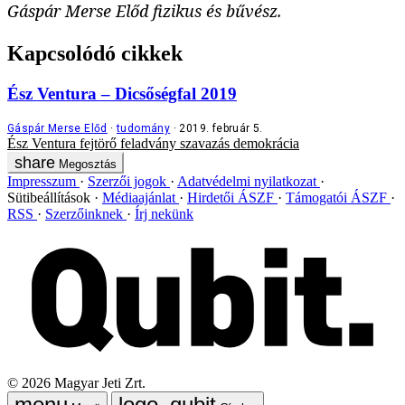
Gáspár Merse Előd fizikus és bűvész.
Kapcsolódó cikkek
Ész Ventura – Dicsőségfal 2019
Gáspár Merse Előd
tudomány
2019. február 5.
Ész Ventura
fejtörő
feladvány
szavazás
demokrácia
Megosztás
Impresszum
Szerzői jogok
Adatvédelmi nyilatkozat
Sütibeállítások
Médiaajánlat
Hirdetői ÁSZF
Támogatói ÁSZF
RSS
Szerzőinknek
Írj nekünk
©
2026
Magyar Jeti Zrt.