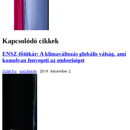
Kapcsolódó cikkek
ENSZ-főtitkár: A klímaváltozás globális válság, ami
komolyan fenyegeti az emberiséget
Qubit.hu
gazdaság
2019. december 2.