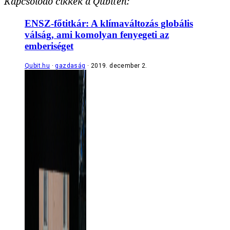
Kapcsolódó cikkek a Qubiten:
ENSZ-főtitkár: A klímaváltozás globális
válság, ami komolyan fenyegeti az
emberiséget
Qubit.hu
gazdaság
2019. december 2.