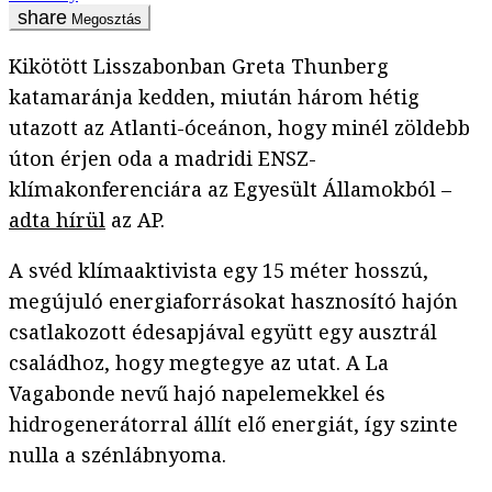
Megosztás
Kikötött Lisszabonban Greta Thunberg
katamaránja kedden, miután három hétig
utazott az Atlanti-óceánon, hogy minél zöldebb
úton érjen oda a madridi ENSZ-
klímakonferenciára az Egyesült Államokból –
adta hírül
az AP.
A svéd klímaaktivista egy 15 méter hosszú,
megújuló energiaforrásokat hasznosító hajón
csatlakozott édesapjával együtt egy ausztrál
családhoz, hogy megtegye az utat. A La
Vagabonde nevű hajó napelemekkel és
hidrogenerátorral állít elő energiát, így szinte
nulla a szénlábnyoma.