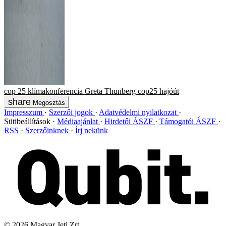
cop 25
klímakonferencia
Greta Thunberg
cop25
hajóút
Megosztás
Impresszum
Szerzői jogok
Adatvédelmi nyilatkozat
Sütibeállítások
Médiaajánlat
Hirdetői ÁSZF
Támogatói ÁSZF
RSS
Szerzőinknek
Írj nekünk
©
2026
Magyar Jeti Zrt.