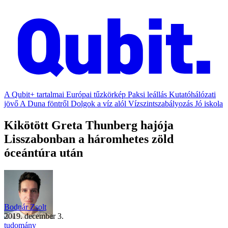
A Qubit+ tartalmai
Európai tűzkörkép
Paksi leállás
Kutatóhálózati
jövő
A Duna föntről
Dolgok a víz alól
Vízszintszabályozás
Jó iskola
Kikötött Greta Thunberg hajója
Lisszabonban a háromhetes zöld
óceántúra után
Bodnár Zsolt
2019. december 3.
tudomány