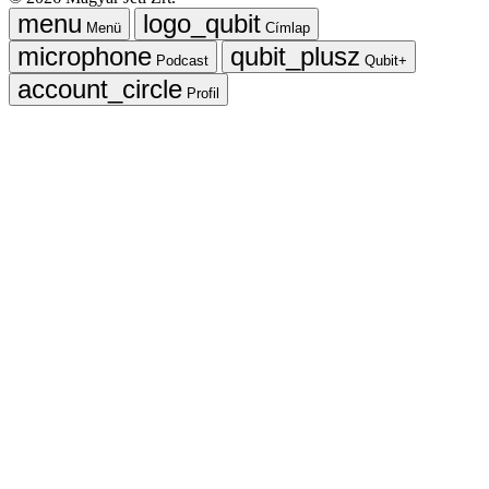
Menü
Címlap
Podcast
Qubit+
Profil