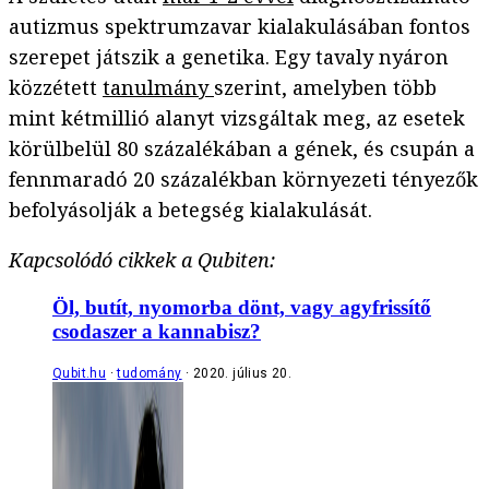
autizmus spektrumzavar kialakulásában fontos
szerepet játszik a genetika. Egy tavaly nyáron
közzétett
tanulmány
szerint, amelyben több
mint kétmillió alanyt vizsgáltak meg, az esetek
körülbelül 80 százalékában a gének, és csupán a
fennmaradó 20 százalékban környezeti tényezők
befolyásolják a betegség kialakulását.
Kapcsolódó cikkek a Qubiten:
Öl, butít, nyomorba dönt, vagy agyfrissítő
csodaszer a kannabisz?
Qubit.hu
tudomány
2020. július 20.