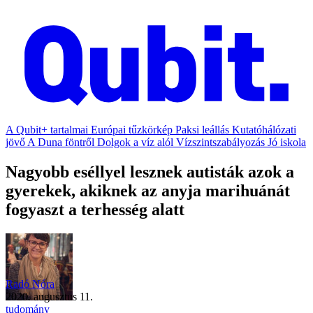
A Qubit+ tartalmai
Európai tűzkörkép
Paksi leállás
Kutatóhálózati
jövő
A Duna föntről
Dolgok a víz alól
Vízszintszabályozás
Jó iskola
Nagyobb eséllyel lesznek autisták azok a
gyerekek, akiknek az anyja marihuánát
fogyaszt a terhesség alatt
Radó Nóra
2020. augusztus 11.
tudomány