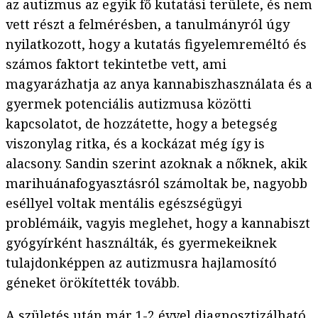
az autizmus az egyik fő kutatási területe, és nem
vett részt a felmérésben, a tanulmányról úgy
nyilatkozott, hogy a kutatás figyelemreméltó és
számos faktort tekintetbe vett, ami
magyarázhatja az anya kannabiszhasználata és a
gyermek potenciális autizmusa közötti
kapcsolatot, de hozzátette, hogy a betegség
viszonylag ritka, és a kockázat még így is
alacsony. Sandin szerint azoknak a nőknek, akik
marihuánafogyasztásról számoltak be, nagyobb
eséllyel voltak mentális egészségügyi
problémáik, vagyis meglehet, hogy a kannabiszt
gyógyírként használták, és gyermekeiknek
tulajdonképpen az autizmusra hajlamosító
géneket örökítették tovább.
A születés után
már 1-2 évvel
diagnosztizálható