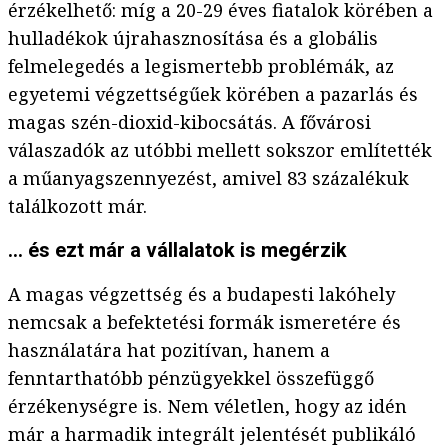
érzékelhető: míg a 20-29 éves fiatalok körében a
hulladékok újrahasznosítása és a globális
felmelegedés a legismertebb problémák, az
egyetemi végzettségűek körében a pazarlás és
magas szén-dioxid-kibocsátás. A fővárosi
válaszadók az utóbbi mellett sokszor említették
a műanyagszennyezést, amivel 83 százalékuk
találkozott már.
... és ezt már a vállalatok is megérzik
A magas végzettség és a budapesti lakóhely
nemcsak a befektetési formák ismeretére és
használatára hat pozitívan, hanem a
fenntarthatóbb pénzügyekkel összefüggő
érzékenységre is. Nem véletlen, hogy az idén
már a harmadik integrált jelentését publikáló