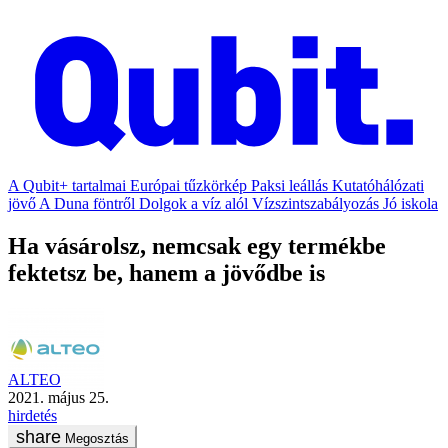
A Qubit+ tartalmai
Európai tűzkörkép
Paksi leállás
Kutatóhálózati
jövő
A Duna föntről
Dolgok a víz alól
Vízszintszabályozás
Jó iskola
Ha vásárolsz, nemcsak egy termékbe
fektetsz be, hanem a jövődbe is
ALTEO
2021. május 25.
hirdetés
Megosztás