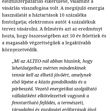
élelmiszerpazarlás elkerülése, valamint a
vásárlás visszafogása volt. A megújuló energia
használatát a háztartások 10 százaléka
fontolgatja; elektromos autót 4 százalékuk
tervez vásárolni. A felmérés azt az eredményt
hozta, hogy összességében azt 50 év felettiek és
a magasabb végzettségűek a legaktívabb
környezetvédők.
„Mi az ALTEO-nál abban hiszünk, hogy
lehetőségeihez mérten mindenkinek
tennie kell az élhető jövőért, amelynek
első lépése a közös gondolkodás és a
párbeszéd. Vezető energetikai szolgáltató
vállalatként elkötelezettek vagyunk a
fenntartható fejlődés, a természeti,
társadalmi és gazdasági erőforrások jövő