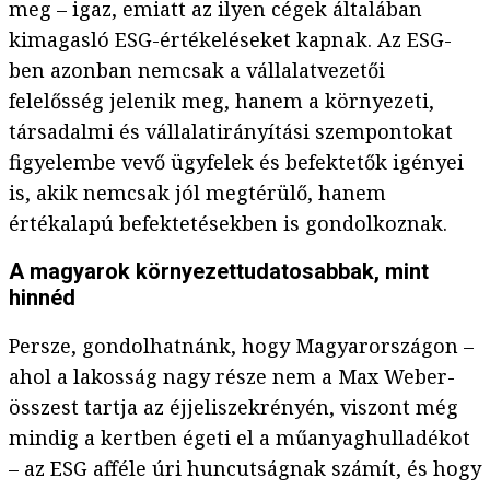
meg – igaz, emiatt az ilyen cégek általában
kimagasló ESG-értékeléseket kapnak. Az ESG-
ben azonban nemcsak a vállalatvezetői
felelősség jelenik meg, hanem a környezeti,
társadalmi és vállalatirányítási szempontokat
figyelembe vevő ügyfelek és befektetők igényei
is, akik nemcsak jól megtérülő, hanem
értékalapú befektetésekben is gondolkoznak.
A magyarok környezettudatosabbak, mint
hinnéd
Persze, gondolhatnánk, hogy Magyarországon –
ahol a lakosság nagy része nem a Max Weber-
összest tartja az éjjeliszekrényén, viszont még
mindig a kertben égeti el a műanyaghulladékot
– az ESG afféle úri huncutságnak számít, és hogy