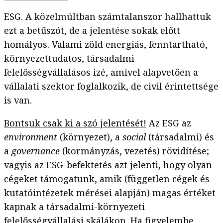
ESG. A közelmúltban számtalanszor hallhattuk
ezt a betűszót, de a jelentése sokak előtt
homályos. Valami zöld energiás, fenntartható,
környezettudatos, társadalmi
felelősségvállalásos izé, amivel alapvetően a
vállalati szektor foglalkozik, de civil érintettsége
is van.
Bontsuk csak ki a szó jelentését!
Az ESG az
environment
(környezet), a
social
(társadalmi) és
a
governance
(kormányzás, vezetés) rövidítése;
vagyis az ESG-befektetés azt jelenti, hogy olyan
cégeket támogatunk, amik (független cégek és
kutatóintézetek mérései alapján) magas értéket
kapnak a társadalmi-környezeti
felelősségvállalási skálákon. Ha figyelembe