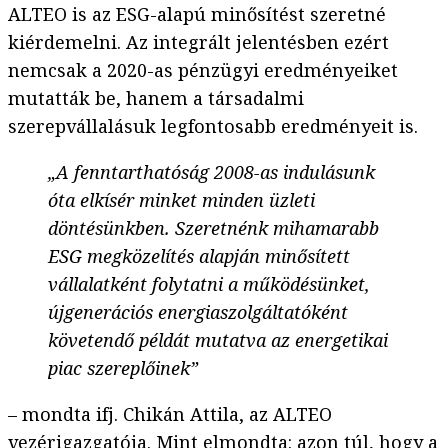
ALTEO is az ESG-alapú minősítést szeretné
kiérdemelni. Az integrált jelentésben ezért
nemcsak a 2020-as pénzügyi eredményeiket
mutatták be, hanem a társadalmi
szerepvállalásuk legfontosabb eredményeit is.
„A fenntarthatóság 2008-as indulásunk
óta elkísér minket minden üzleti
döntésünkben. Szeretnénk mihamarabb
ESG megközelítés alapján minősített
vállalatként folytatni a működésünket,
újgenerációs energiaszolgáltatóként
követendő példát mutatva az energetikai
piac szereplőinek”
– mondta ifj. Chikán Attila, az ALTEO
vezérigazgatója. Mint elmondta: azon túl, hogy a