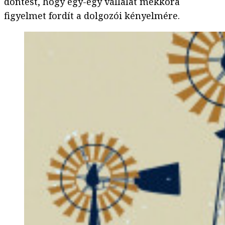
döntést, hogy egy-egy vállalat mekkora
figyelmet fordít a dolgozói kényelmére.