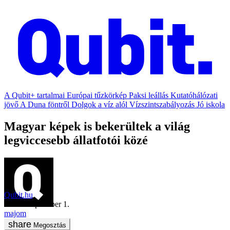
A Qubit+ tartalmai
Európai tűzkörkép
Paksi leállás
Kutatóhálózati
jövő
A Duna föntről
Dolgok a víz alól
Vízszintszabályozás
Jó iskola
Magyar képek is bekerültek a világ
legviccesebb állatfotói közé
Qubit.hu
2021. szeptember 1.
majom
Megosztás