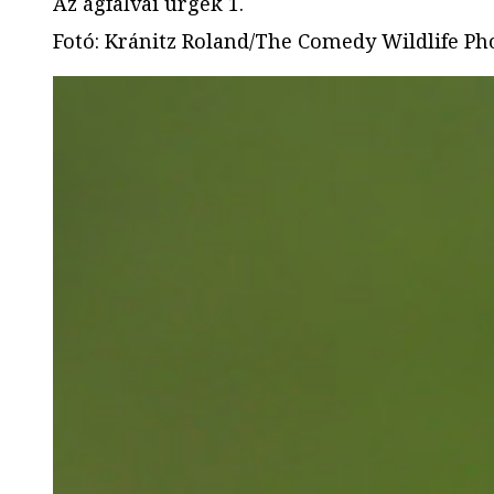
Az ágfalvai ürgék 1.
Fotó
:
Kránitz Roland/The Comedy Wildlife P