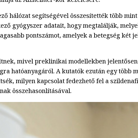
ező hálózat segítségével összesítették több min
ző gyógyszer adatait, hogy megtalálják, melyek
agasabb pontszámot, amelyek a betegség két jell
öltnek, mivel preklinikai modellekben jelentősen
gra hatóanyagáról. A kutatók ezután egy több m
tsék, milyen kapcsolat fedezhető fel a szildenaf
nak összehasonlításával.