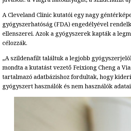
A Cleveland Clinic kutatói egy nagy géntérkép
gyógyszerhatóság (FDA) engedélyével rendelke
ellenszerei. Azok a gyógyszerek kapták a legm
célozzák.
„A szildenafilt találtuk a legjobb gyógyszerjel
mondta a kutatást vezető Feixiong Cheng a Via
tartalmazó adatbázishoz fordultak, hogy kiderí
gyógyszert használók és nem használók adatai