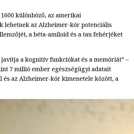
t 1600 különböző, az amerikai
 lehetnek az Alzheimer-kór potenciális
emzőjét, a béta-amiloid és a tau fehérjéket
 javítja a kognitív funkciókat és a memóriát” –
int 7 millió ember egészségügyi adatait
il és az Alzheimer-kór kimenetele között, a