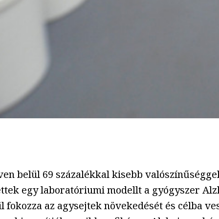
éven belül 69 százalékkal kisebb valószínűségge
ztettek egy laboratóriumi modellt a gyógyszer A
il fokozza az agysejtek növekedését és célba ves