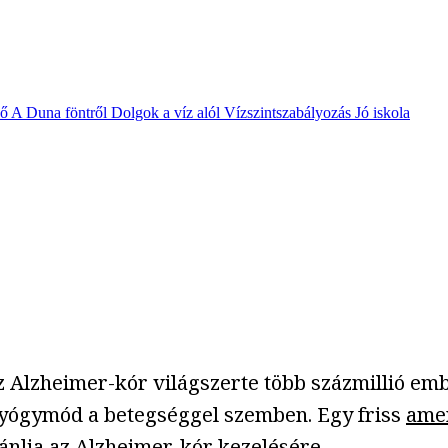
vő
A Duna föntről
Dolgok a víz alól
Vízszintszabályozás
Jó iskola
 Alzheimer-kór világszerte több százmillió emb
yógymód a betegséggel szemben. Egy friss
amer
ajánlja az Alzheimer-kór kezelésére.