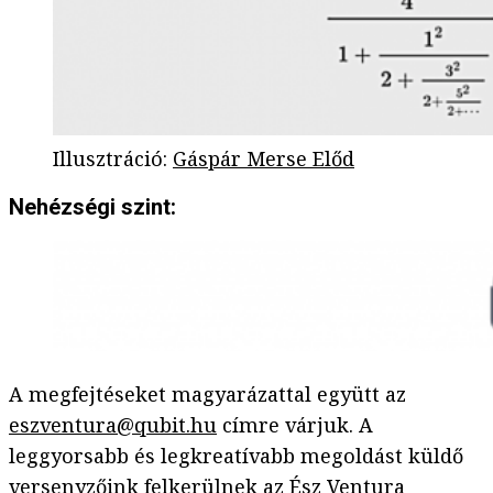
Illusztráció
:
Gáspár Merse Előd
Nehézségi szint:
A megfejtéseket magyarázattal együtt az
eszventura@qubit.hu
címre várjuk. A
leggyorsabb és legkreatívabb megoldást küldő
versenyzőink felkerülnek az Ész Ventura