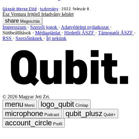
Gáspár Merse Előd
tudomány
2022. február 8.
Ész Ventura
fejtörő
feladvány
képlet
Megosztás
Impresszum
Szerzői jogok
Adatvédelmi nyilatkozat
Sütibeállítások
Médiaajánlat
Hirdetői ÁSZF
Támogatói ÁSZF
RSS
Szerzőinknek
Írj nekünk
©
2026
Magyar Jeti Zrt.
Menü
Címlap
Podcast
Qubit+
Profil