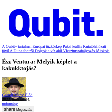
A Qubit+ tartalmai
Európai tűzkörkép
Paksi leállás
Kutatóhálózati
jövő
A Duna föntről
Dolgok a víz alól
Vízszintszabályozás
Jó iskola
Ész Ventura: Melyik képlet a
kakukktojás?
Gáspár Merse Előd
2022. március 14.
tudomány
Megosztás