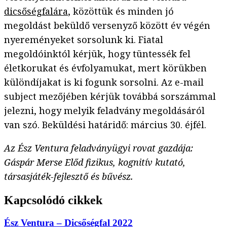
dicsőségfalára
, közöttük és minden jó
megoldást beküldő versenyző között év végén
nyereményeket sorsolunk ki. Fiatal
megoldóinktól kérjük, hogy tüntessék fel
életkorukat és évfolyamukat, mert körükben
különdíjakat is ki fogunk sorsolni. Az e-mail
subject mezőjében kérjük továbbá sorszámmal
jelezni, hogy melyik feladvány megoldásáról
van szó. Beküldési határidő: március 30. éjfél.
Az Ész Ventura feladványügyi rovat gazdája:
Gáspár Merse Előd fizikus, kognitív kutató,
társasjáték-fejlesztő és bűvész.
Kapcsolódó cikkek
Ész Ventura – Dicsőségfal 2022