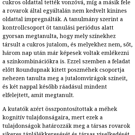
cukros oldattal tették vonzóvá, míg a másik fele
a rovarok által egyáltalán nem kedvelt kinines
oldattal impregnálták. A tanulmány szerint a
kontrollcsoport öt tanulási periódus alatt
gyorsan megtanulta, hogy mely színekhez
társult a cukros jutalom, és melyekhez nem, sőt,
három nap után már képesek voltak emlékezni
a színkombinációkra is. Ezzel szemben a feladat
előtt Roundupnak kitett poszméhek csoportja
nehezen tanulta meg a jutalomvirágok színeit,
és két nappal később ráadásul mindent
elfelejtett, amit megtanult.
A kutatók azért összpontosítottak a méhek
kognitív tulajdonságaira, mert ezek a
tulajdonságok határozzák meg a társas rovarok
sikeres táplálékkeresését és társas viselkedését,