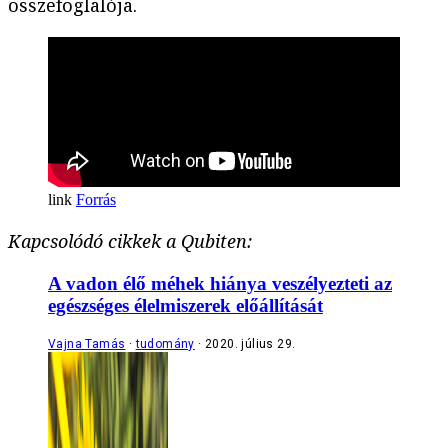
összefoglalója.
Forrás
Kapcsolódó cikkek a Qubiten:
A vadon élő méhek hiánya veszélyezteti az
egészséges élelmiszerek előállítását
Vajna Tamás
tudomány
2020. július 29.