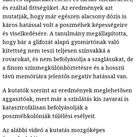
és ezáltal fittségüket. Az eredmények azt
mutatják, hogy már egészen alacsony dózis is
káros hatással volt a poszméhek képességeire
és viselkedésére. A tanulmány megállapította,
hogy bár a glifozát alapú gyomirtónak való
kitettség nem teszi teljesen színvakká a
rovarokat, és nem befolyásolja a szaglásukat, de
a finom színmegkülönböztetésre és a hosszú
távú memóriára jelentős negatív hatással van.
A kutatók szerint az eredmények meglehetősen
aggasztóak, mert már a színlátás kis zavarai is
katasztrofálisan befolyásolják a
poszméhkolóniák túlélési esélyeit.
Az alábbi videó a kutatás mozgóképes