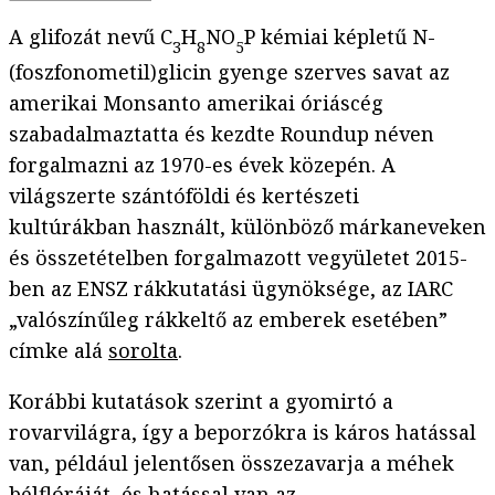
A glifozát nevű C
H
NO
P kémiai képletű N-
3
8
5
(foszfonometil)glicin gyenge szerves savat az
amerikai Monsanto amerikai óriáscég
szabadalmaztatta és kezdte Roundup néven
forgalmazni az 1970-es évek közepén. A
világszerte szántóföldi és kertészeti
kultúrákban használt, különböző márkaneveken
és összetételben forgalmazott vegyületet 2015-
ben az ENSZ rákkutatási ügynöksége, az IARC
„valószínűleg rákkeltő az emberek esetében”
címke alá
sorolta
.
Korábbi kutatások szerint a gyomirtó a
rovarvilágra, így a beporzókra is káros hatással
van, például jelentősen összezavarja a méhek
bélflóráját, és hatással van az