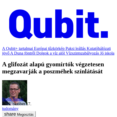
A Qubit+ tartalmai
Európai tűzkörkép
Paksi leállás
Kutatóhálózati
jövő
A Duna föntről
Dolgok a víz alól
Vízszintszabályozás
Jó iskola
A glifozát alapú gyomírtók végzetesen
megzavarják a poszméhek színlátását
Vajna Tamás
2022. október 17.
tudomány
Megosztás