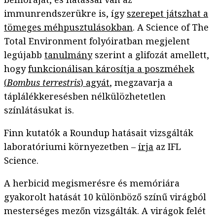
immunrendszerükre is, így
szerepet játszhat a
tömeges méhpusztulásokban
. A Science of The
Total Environment folyóiratban megjelent
legújabb
tanulmány
szerint a glifozát amellett,
hogy
funkcionálisan károsítja a poszméhek
(
Bombus terrestris
) agyát
, megzavarja a
táplálékkeresésben nélkülözhetetlen
színlátásukat is.
Finn kutatók a Roundup hatásait vizsgálták
laboratóriumi környezetben –
írja
az IFL
Science.
A herbicid megismerésre és memóriára
gyakorolt hatását 10 különböző színű virágból
mesterséges mezőn vizsgálták. A virágok felét