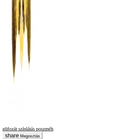
glifozát
színlátás
poszméh
Megosztás