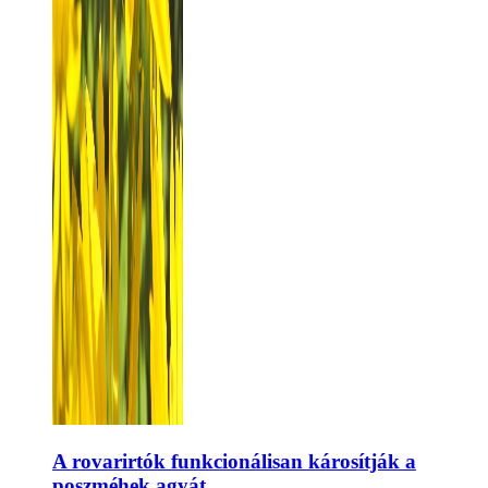
A rovarirtók funkcionálisan károsítják a
poszméhek agyát